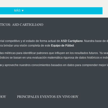
MÁS ▼
TICOS: ASD CARTIGLIANO
rial competitivo y el estado de forma actual de
ASD Cartigliano
. Nuestra base de d
ra brindar una visión completa de este
Equipo de Fútbol
.
as métricas para identificar patrones que influyen en los resultados futuros. Ya sea 
onósticos se basan en una evaluación matemática rigurosa de datos históricos e ind
no
y aproveche nuestros conocimientos basados en datos para comprender mejor la p
 HOY
PRINCIPALES EVENTOS EN VIVO HOY