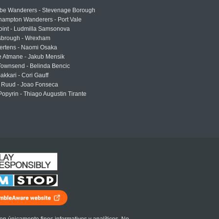
e Wanderers - Stevenage Borough
hampton Wanderers - Port Vale
oint - Ludmilla Samsonova
sbrough - Wrexham
ertens - Naomi Osaka
e Atmane - Jakub Mensik
Townsend - Belinda Bencic
akkari - Cori Gauff
 Ruud - Joao Fonseca
Popyrin - Thiago Augustin Tirante