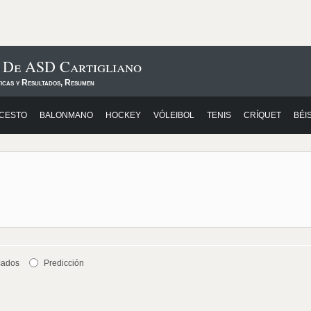
s De ASD Cartigliano
ticas y Resultados, Resumen
CESTO
BALONMANO
HOCKEY
VÓLEIBOL
TENIS
CRÍQUET
BÉI
cados
Predicción