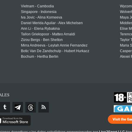
Vietnam - Cambodia
Wycomb
Singapore - Indonesia
Wolver
Iva Jovic - Alina Korneeva
Maya J
Daniel Merida Aguilar - Alex Michelsen
Middle
Ann Li - Elena Rybakina
Elise M
Tallon Griekspoor - Matteo Arnaldi
Terenc
Zizou Bergs - Ben Shelton
Taylor 
Mirra Andreeva - Leylah Annie Fernandez
Maria S
Botic Van De Zandschulp - Hubert Hurkacz
Casper
Bochum - Hertha Berlin
Alexei 
ALES