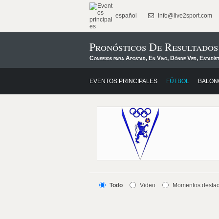
español
info@live2sport.com
Pronósticos De Resultado
Consejos para Apostar, En Vivo, Dónde Ver, Estadís
EVENTOS PRINCIPALES
FÚTBOL
BALON
Todo
Video
Momentos desta