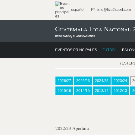
español
info@live2sport.com
Guatemala Liga Nacional 
resultados, clasificaciones
EVENTOS PRINCIPALES
FÚTBOL
BALON
YESTER
2026/27
2025/26
2024/25
2023/24
2
2015/16
2014/15
2013/14
2012/13
2
2022/23 Apertura