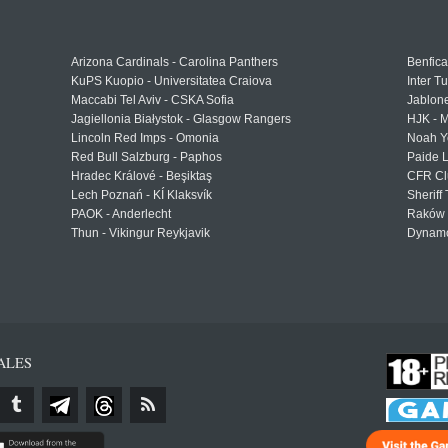
Arizona Cardinals - Carolina Panthers
Benfica
KuPS Kuopio - Universitatea Craiova
Inter T
Maccabi Tel Aviv - CSKA Sofia
Jablon
Jagiellonia Białystok - Glasgow Rangers
HJK - M
Lincoln Red Imps - Omonia
Noah Y
Red Bull Salzburg - Paphos
Paide 
Hradec Králové - Beşiktaş
CFR Cl
Lech Poznań - KÍ Klaksvík
Sheriff 
PAOK - Anderlecht
Raków 
Thun - Vikingur Reykjavik
Dynamo
ALES