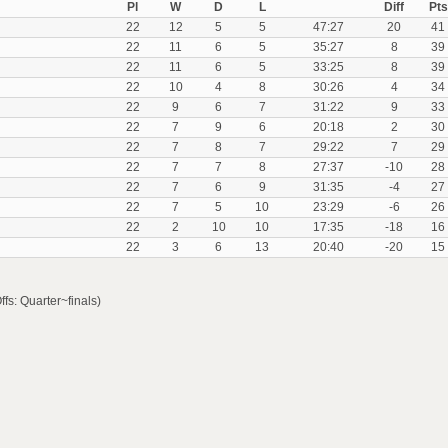
Pl
W
D
L
Diff
Pts
22
12
5
5
47:27
20
41
22
11
6
5
35:27
8
39
22
11
6
5
33:25
8
39
22
10
4
8
30:26
4
34
22
9
6
7
31:22
9
33
22
7
9
6
20:18
2
30
22
7
8
7
29:22
7
29
22
7
7
8
27:37
-10
28
22
7
6
9
31:35
-4
27
22
7
5
10
23:29
-6
26
22
2
10
10
17:35
-18
16
22
3
6
13
20:40
-20
15
fs: Quarter~finals)