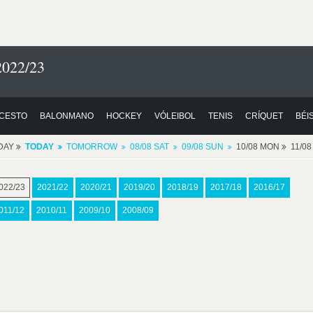
2022/23
CESTO
BALONMANO
HOCKEY
VÓLEIBOL
TENIS
CRÍQUET
BÉI
DAY
TODAY
TOMORROW
08/08 SAT
09/08 SUN
10/08 MON
11/0
022/23
2021/22
2020/21
2019/20
2018/19
2017/18
2016/17
011/12
2010/11
2009/10
2008/09