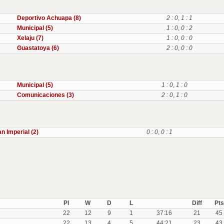
Deportivo Achuapa (8)
2 : 0
,
1 : 1
Municipal (5)
1 : 0
,
0 : 2
Xelaju (7)
1 : 0
,
0 : 0
Guastatoya (6)
2 : 0
,
0 : 0
Municipal (5)
1 : 0
,
1 : 0
Comunicaciones (3)
2 : 0
,
1 : 0
n Imperial (2)
0 : 0
,
0 : 1
Pl
W
D
L
Diff
Pts
22
12
9
1
37:16
21
45
22
13
4
5
44:21
23
43