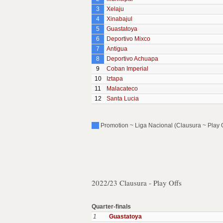
3
Xelaju
4
Xinabajul
5
Guastatoya
6
Deportivo Mixco
7
Antigua
8
Deportivo Achuapa
9
Coban Imperial
10
Iztapa
11
Malacateco
12
Santa Lucia
Promotion ~ Liga Nacional (Clausura ~ Play Of
2022/23 Clausura - Play Offs
Quarter-finals
1
Guastatoya