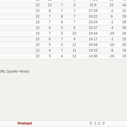
22
12
7
3
31:9
22
43
22
8
7
7
27:29
-2
31
22
7
8
7
28:22
6
29
22
7
8
7
23:24
-1
29
22
8
5
9
33:37
-4
29
22
7
5
10
24:44
-20
26
22
6
7
9
16:17
-1
25
22
5
5
12
30:49
-19
20
22
4
7
11
24:33
-9
19
22
5
4
13
14:30
-16
19
fs: Quarter~finals)
Xinabajul
0 : 1
,
2 : 0