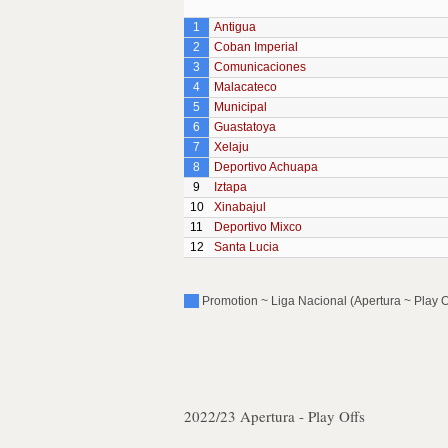
1
Antigua
2
Coban Imperial
3
Comunicaciones
4
Malacateco
5
Municipal
6
Guastatoya
7
Xelaju
8
Deportivo Achuapa
9
Iztapa
10
Xinabajul
11
Deportivo Mixco
12
Santa Lucia
Promotion ~ Liga Nacional (Apertura ~ Play Of
2022/23 Apertura - Play Offs