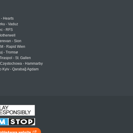
 - Hearts
urku - Vaduz
ec - RFS
otherwell
erevan - Sion
LM - Rapid Wien
uj - Tromsø
Tiraspol - St. Gallen
Częstochowa - Hammarby
 Kyiv - Qarabağ Agdam