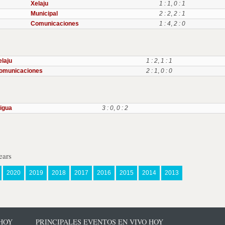
Xelaju
1 : 1
,
0 : 1
Municipal
2 : 2
,
2 : 1
Comunicaciones
1 : 4
,
2 : 0
elaju
1 : 2
,
1 : 1
omunicaciones
2 : 1
,
0 : 0
igua
3 : 0
,
0 : 2
ears
2020
2019
2018
2017
2016
2015
2014
2013
 HOY
PRINCIPALES EVENTOS EN VIVO HOY