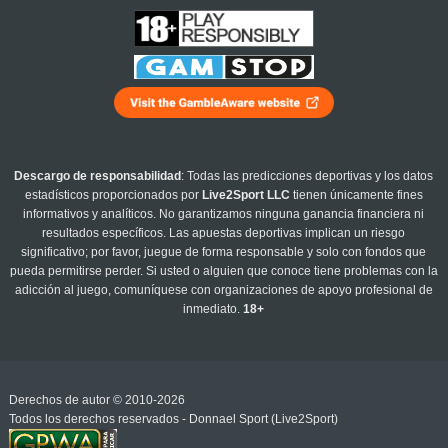
Descargo de responsabilidad
: Todas las predicciones deportivas y los datos
estadísticos proporcionados por
Live2Sport LLC
tienen únicamente fines
informativos y analíticos. No garantizamos ninguna ganancia financiera ni
resultados específicos. Las apuestas deportivas implican un riesgo
significativo; por favor, juegue de forma responsable y solo con fondos que
pueda permitirse perder. Si usted o alguien que conoce tiene problemas con la
adicción al juego, comuníquese con organizaciones de apoyo profesional de
inmediato.
18+
Derechos de autor © 2010-2026
Todos los derechos reservados - Donnael Sport (Live2Sport)