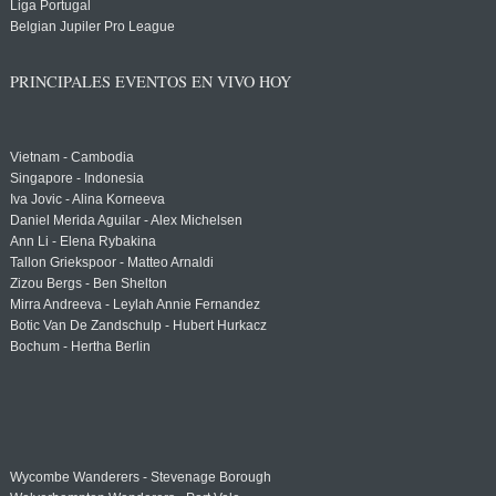
Liga Portugal
Belgian Jupiler Pro League
PRINCIPALES EVENTOS EN VIVO HOY
Vietnam - Cambodia
Singapore - Indonesia
Iva Jovic - Alina Korneeva
Daniel Merida Aguilar - Alex Michelsen
Ann Li - Elena Rybakina
Tallon Griekspoor - Matteo Arnaldi
Zizou Bergs - Ben Shelton
Mirra Andreeva - Leylah Annie Fernandez
Botic Van De Zandschulp - Hubert Hurkacz
Bochum - Hertha Berlin
Wycombe Wanderers - Stevenage Borough