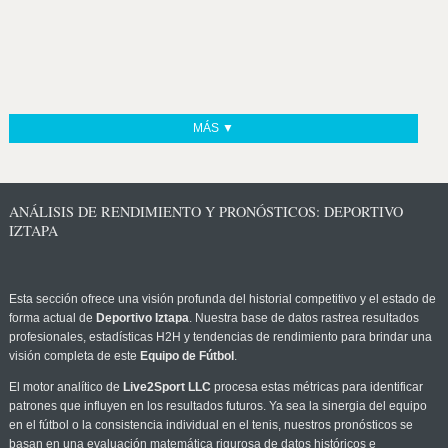
MÁS ▼
ANÁLISIS DE RENDIMIENTO Y PRONÓSTICOS: DEPORTIVO
IZTAPA
Esta sección ofrece una visión profunda del historial competitivo y el estado de
forma actual de
Deportivo Iztapa
. Nuestra base de datos rastrea resultados
profesionales, estadísticas H2H y tendencias de rendimiento para brindar una
visión completa de este
Equipo de Fútbol
.
El motor analítico de
Live2Sport LLC
procesa estas métricas para identificar
patrones que influyen en los resultados futuros. Ya sea la sinergia del equipo
en el fútbol o la consistencia individual en el tenis, nuestros pronósticos se
basan en una evaluación matemática rigurosa de datos históricos e