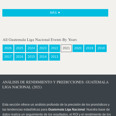
MÁS ▼
All Guatemala Liga Nacional Events By Years
2026
2025
2024
2023
2022
2021
2020
2019
2018
2017
2016
2015
2014
2013
ANÁLISIS DE RENDIMIENTO Y PREDICCIONES: GUATEMALA
LIGA NACIONAL (2021)
Esta sección ofrece un análisis profundo de la precisión de los pronósticos y
las tendencias estadísticas para
Guatemala Liga Nacional
. Nuestra base de
datos realiza un seguimiento de los resultados, el ROI y el rendimiento de los