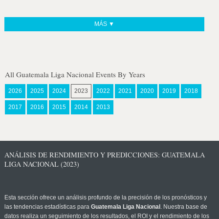
MÁS ▼
All Guatemala Liga Nacional Events By Years
2026
2025
2024
2023
2022
2021
2020
2019
2018
2017
2016
2015
2014
2013
ANÁLISIS DE RENDIMIENTO Y PREDICCIONES: GUATEMALA
LIGA NACIONAL (2023)
Esta sección ofrece un análisis profundo de la precisión de los pronósticos y
las tendencias estadísticas para
Guatemala Liga Nacional
. Nuestra base de
datos realiza un seguimiento de los resultados, el ROI y el rendimiento de los