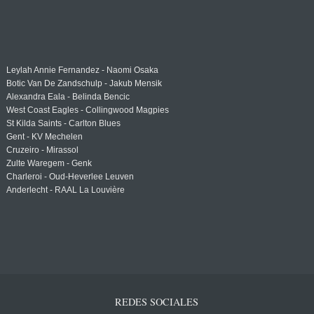
Leylah Annie Fernandez - Naomi Osaka
Botic Van De Zandschulp - Jakub Mensik
Alexandra Eala - Belinda Bencic
West Coast Eagles - Collingwood Magpies
St Kilda Saints - Carlton Blues
Gent - KV Mechelen
Cruzeiro - Mirassol
Zulte Waregem - Genk
Charleroi - Oud-Heverlee Leuven
Anderlecht - RAAL La Louvière
REDES SOCIALES