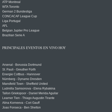
ATP Montreal
WTA Toronto
German 2 Bundesliga
CONCACAF League Cup
Liga Portugal
AFL
Belgian Jupiler Pro League
Brazilian Serie A
PRINCIPALES EVENTOS EN VIVO HOY
Arsenal - Borussia Dortmund
St. Pauli - Greuther Fürth
Energie Cottbus - Hannover
Nürnberg - Dynamo Dresden
Mansfield Town - Sheffield United
Ludmilla Samsonova - Elena Rybakina
Tallon Griekspoor - Daniel Merida Aguilar
Learner Tien - Thiago Augustin Tirante
Alina Korneeva - Cori Gauff
Joao Fonseca - Ben Shelton