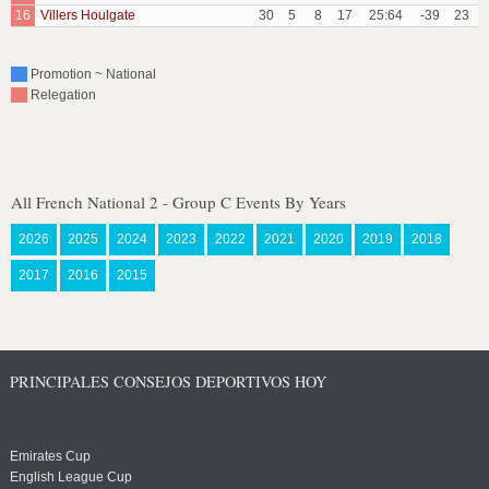
16
Villers Houlgate
30
5
8
17
25:64
-39
23
Promotion ~ National
Relegation
All French National 2 - Group C Events By Years
2026
2025
2024
2023
2022
2021
2020
2019
2018
2017
2016
2015
PRINCIPALES CONSEJOS DEPORTIVOS HOY
Emirates Cup
English League Cup