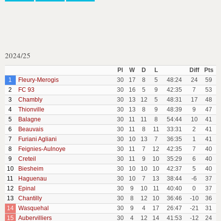
2024/25
Pl
W
D
L
Diff
Pts
1
Fleury-Merogis
30
17
8
5
48:24
24
59
2
FC 93
30
16
5
9
42:35
7
53
3
Chambly
30
13
12
5
48:31
17
48
4
Thionville
30
13
8
9
48:39
9
47
5
Balagne
30
11
11
8
54:44
10
41
6
Beauvais
30
11
8
11
33:31
2
41
7
Furiani Agliani
30
10
13
7
36:35
1
41
8
Feignies-Aulnoye
30
11
7
12
42:35
7
40
9
Creteil
30
11
9
10
35:29
6
40
10
Biesheim
30
10
10
10
42:37
5
40
11
Haguenau
30
10
7
13
38:44
-6
37
12
Epinal
30
9
10
11
40:40
0
37
13
Chantilly
30
8
12
10
36:46
-10
36
14
Wasquehal
30
9
4
17
26:47
-21
31
15
Aubervilliers
30
4
12
14
41:53
-12
24