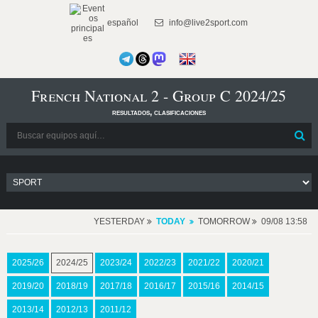
español
info@live2sport.com
French National 2 - Group C 2024/25
resultados, clasificaciones
YESTERDAY
TODAY
TOMORROW
09/08 13:58
2025/26
2024/25
2023/24
2022/23
2021/22
2020/21
2019/20
2018/19
2017/18
2016/17
2015/16
2014/15
2013/14
2012/13
2011/12