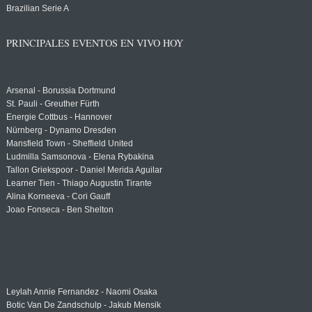
Brazilian Serie A
PRINCIPALES EVENTOS EN VIVO HOY
Arsenal - Borussia Dortmund
St. Pauli - Greuther Fürth
Energie Cottbus - Hannover
Nürnberg - Dynamo Dresden
Mansfield Town - Sheffield United
Ludmilla Samsonova - Elena Rybakina
Tallon Griekspoor - Daniel Merida Aguilar
Learner Tien - Thiago Augustin Tirante
Alina Korneeva - Cori Gauff
Joao Fonseca - Ben Shelton
Leylah Annie Fernandez - Naomi Osaka
Botic Van De Zandschulp - Jakub Mensik