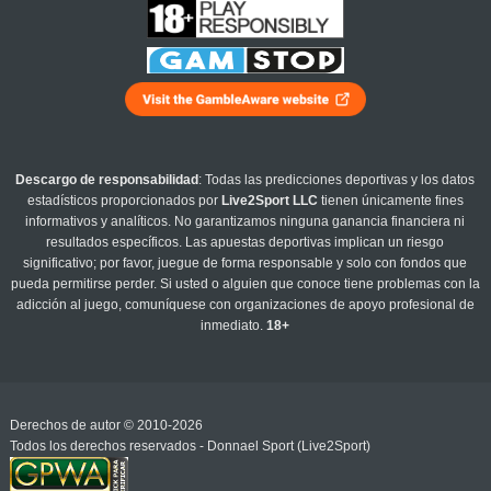
Descargo de responsabilidad
: Todas las predicciones deportivas y los datos
estadísticos proporcionados por
Live2Sport LLC
tienen únicamente fines
informativos y analíticos. No garantizamos ninguna ganancia financiera ni
resultados específicos. Las apuestas deportivas implican un riesgo
significativo; por favor, juegue de forma responsable y solo con fondos que
pueda permitirse perder. Si usted o alguien que conoce tiene problemas con la
adicción al juego, comuníquese con organizaciones de apoyo profesional de
inmediato.
18+
Derechos de autor © 2010-2026
Todos los derechos reservados - Donnael Sport (Live2Sport)