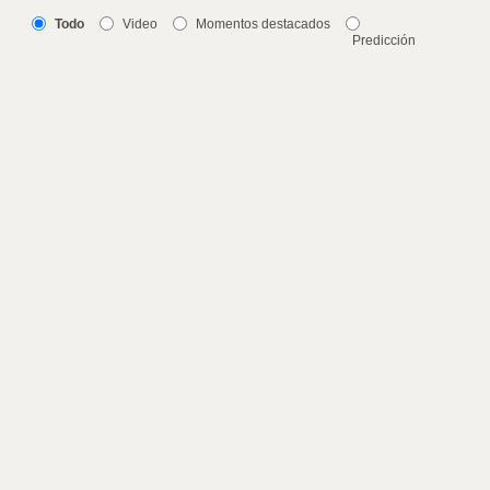
Todo
Video
Momentos destacados
Predicción