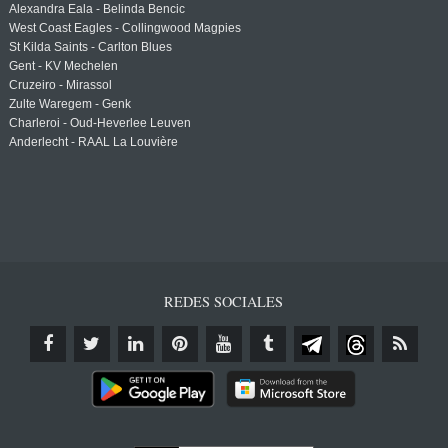
Alexandra Eala - Belinda Bencic
West Coast Eagles - Collingwood Magpies
St Kilda Saints - Carlton Blues
Gent - KV Mechelen
Cruzeiro - Mirassol
Zulte Waregem - Genk
Charleroi - Oud-Heverlee Leuven
Anderlecht - RAAL La Louvière
REDES SOCIALES