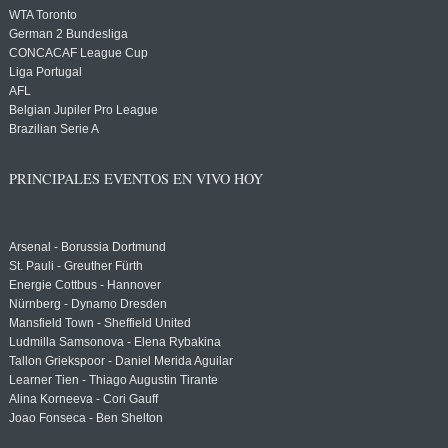
WTA Toronto
German 2 Bundesliga
CONCACAF League Cup
Liga Portugal
AFL
Belgian Jupiler Pro League
Brazilian Serie A
PRINCIPALES EVENTOS EN VIVO HOY
Arsenal - Borussia Dortmund
St. Pauli - Greuther Fürth
Energie Cottbus - Hannover
Nürnberg - Dynamo Dresden
Mansfield Town - Sheffield United
Ludmilla Samsonova - Elena Rybakina
Tallon Griekspoor - Daniel Merida Aguilar
Learner Tien - Thiago Augustin Tirante
Alina Korneeva - Cori Gauff
Joao Fonseca - Ben Shelton