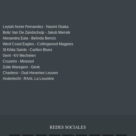
Leylah Annie Fernandez - Naomi Osaka
Botic Van De Zandschulp - Jakub Mensik
Alexandra Eala - Belinda Bencic
West Coast Eagles - Collingwood Magpies
St Kilda Saints - Carlton Blues
Gent - KV Mechelen
Cruzeiro - Mirassol
Zulte Waregem - Genk
Charleroi - Oud-Heverlee Leuven
Anderlecht - RAAL La Louvière
REDES SOCIALES