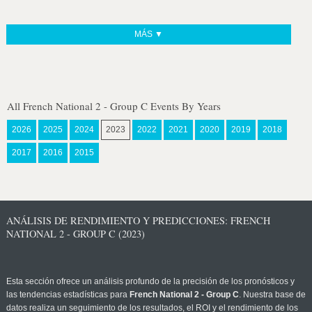
MÁS ▼
All French National 2 - Group C Events By Years
2026
2025
2024
2023
2022
2021
2020
2019
2018
2017
2016
2015
ANÁLISIS DE RENDIMIENTO Y PREDICCIONES: FRENCH
NATIONAL 2 - GROUP C (2023)
Esta sección ofrece un análisis profundo de la precisión de los pronósticos y
las tendencias estadísticas para
French National 2 - Group C
. Nuestra base de
datos realiza un seguimiento de los resultados, el ROI y el rendimiento de los