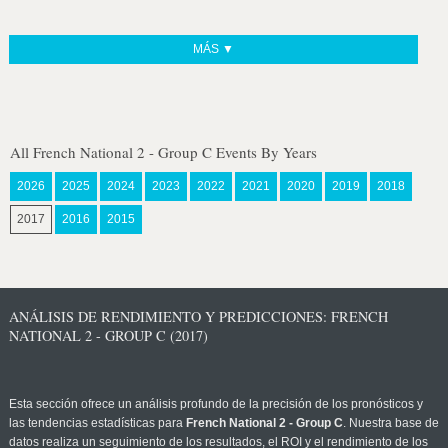
MÁS ▼
All French National 2 - Group C Events By Years
2026
2025
2024
2023
2022
2021
2020
2019
2018
2017
2016
2015
ANÁLISIS DE RENDIMIENTO Y PREDICCIONES: FRENCH
NATIONAL 2 - GROUP C (2017)
Esta sección ofrece un análisis profundo de la precisión de los pronósticos y
las tendencias estadísticas para
French National 2 - Group C
. Nuestra base de
datos realiza un seguimiento de los resultados, el ROI y el rendimiento de los