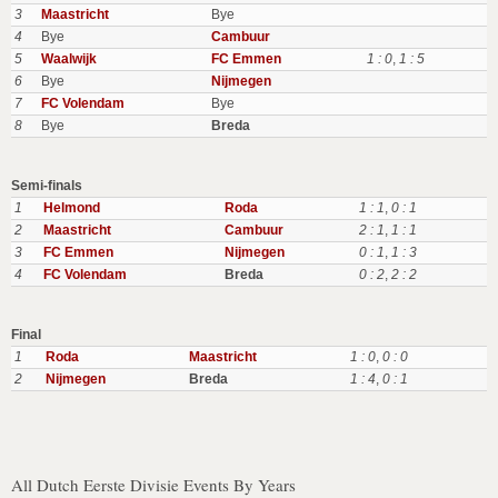
3
Maastricht
Bye
4
Bye
Cambuur
5
Waalwijk
FC Emmen
1 : 0
,
1 : 5
6
Bye
Nijmegen
7
FC Volendam
Bye
8
Bye
Breda
Semi-finals
1
Helmond
Roda
1 : 1
,
0 : 1
2
Maastricht
Cambuur
2 : 1
,
1 : 1
3
FC Emmen
Nijmegen
0 : 1
,
1 : 3
4
FC Volendam
Breda
0 : 2
,
2 : 2
Final
1
Roda
Maastricht
1 : 0
,
0 : 0
2
Nijmegen
Breda
1 : 4
,
0 : 1
All Dutch Eerste Divisie Events By Years