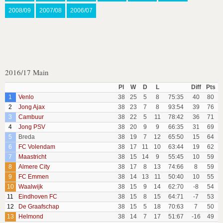
2008/09
2007/08
2006/07
2016/17 Main
Pl
W
D
L
Diff
Pts
1
Venlo
38
25
5
8
75:35
40
80
2
Jong Ajax
38
23
7
8
93:54
39
76
3
Cambuur
38
22
5
11
78:42
36
71
4
Jong PSV
38
20
9
9
66:35
31
69
5
Breda
38
19
7
12
65:50
15
64
6
FC Volendam
38
17
11
10
63:44
19
62
7
Maastricht
38
15
14
9
55:45
10
59
8
Almere City
38
17
8
13
74:66
8
59
9
FC Emmen
38
14
13
11
50:40
10
55
10
Waalwijk
38
15
9
14
62:70
-8
54
11
Eindhoven FC
38
15
8
15
64:71
-7
53
12
De Graafschap
38
15
5
18
70:63
7
50
13
Helmond
38
14
7
17
51:67
-16
49