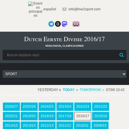
español
info@live2sport.com
Dutch Eerste Divisie 2016/17
resultados, clasificaciones
YESTERDAY
TODAY
TOMORROW
07/08 10:42
2026/27
2025/26
2024/25
2023/24
2022/23
2021/22
2020/21
2019/20
2018/19
2017/18
2016/17
2015/16
2014/15
2013/14
2012/13
2011/12
2010/11
2009/10