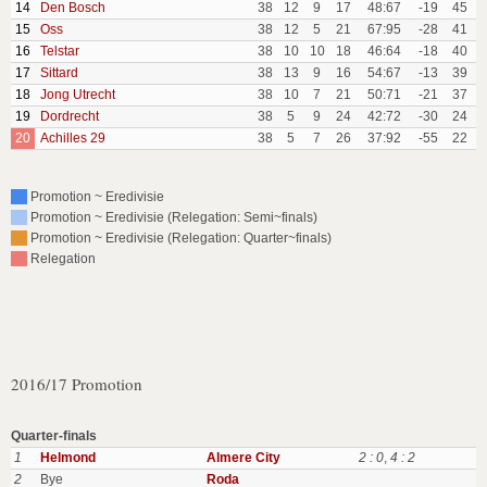
14
Den Bosch
38
12
9
17
48:67
-19
45
15
Oss
38
12
5
21
67:95
-28
41
16
Telstar
38
10
10
18
46:64
-18
40
17
Sittard
38
13
9
16
54:67
-13
39
18
Jong Utrecht
38
10
7
21
50:71
-21
37
19
Dordrecht
38
5
9
24
42:72
-30
24
20
Achilles 29
38
5
7
26
37:92
-55
22
Promotion ~ Eredivisie
Promotion ~ Eredivisie (Relegation: Semi~finals)
Promotion ~ Eredivisie (Relegation: Quarter~finals)
Relegation
2016/17 Promotion
Quarter-finals
1
Helmond
Almere City
2 : 0
,
4 : 2
2
Bye
Roda