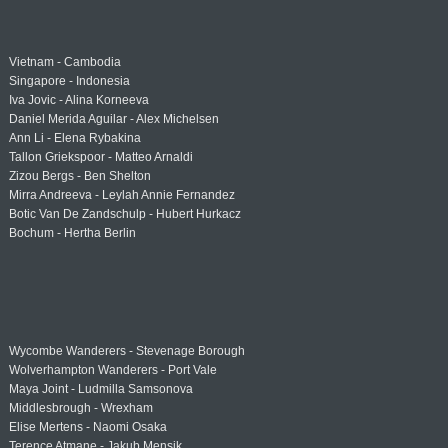
Vietnam - Cambodia
Singapore - Indonesia
Iva Jovic - Alina Korneeva
Daniel Merida Aguilar - Alex Michelsen
Ann Li - Elena Rybakina
Tallon Griekspoor - Matteo Arnaldi
Zizou Bergs - Ben Shelton
Mirra Andreeva - Leylah Annie Fernandez
Botic Van De Zandschulp - Hubert Hurkacz
Bochum - Hertha Berlin
Wycombe Wanderers - Stevenage Borough
Wolverhampton Wanderers - Port Vale
Maya Joint - Ludmilla Samsonova
Middlesbrough - Wrexham
Elise Mertens - Naomi Osaka
Terence Atmane - Jakub Mensik