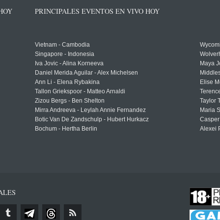
 HOY
PRINCIPALES EVENTOS EN VIVO HOY
Vietnam - Cambodia
Wycomb
Singapore - Indonesia
Wolver
Iva Jovic - Alina Korneeva
Maya J
Daniel Merida Aguilar - Alex Michelsen
Middle
Ann Li - Elena Rybakina
Elise M
Tallon Griekspoor - Matteo Arnaldi
Terenc
Zizou Bergs - Ben Shelton
Taylor 
Mirra Andreeva - Leylah Annie Fernandez
Maria S
Botic Van De Zandschulp - Hubert Hurkacz
Casper
Bochum - Hertha Berlin
Alexei 
ALES