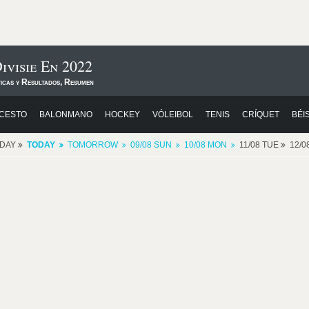
ivisie En 2022
ticas y Resultados, Resumen
CESTO
BALONMANO
HOCKEY
VÓLEIBOL
TENIS
CRÍQUET
BÉI
RDAY
TODAY
TOMORROW
09/08 SUN
10/08 MON
11/08 TUE
12/