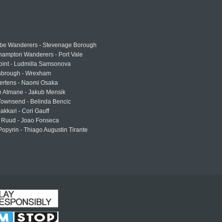
e Wanderers - Stevenage Borough
hampton Wanderers - Port Vale
oint - Ludmilla Samsonova
sbrough - Wrexham
ertens - Naomi Osaka
e Atmane - Jakub Mensik
Townsend - Belinda Bencic
akkari - Cori Gauff
 Ruud - Joao Fonseca
Popyrin - Thiago Augustin Tirante