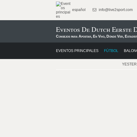
español
info@live2sport.com
Eventos De Dutch Eerste D
Consejos para Apostar, En Vivo, Dónde Ver, Estadís
EVENTOS PRINCIPALES
FÚTBOL
BALON
YESTE