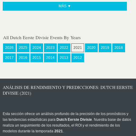
MÁS ▼
All Dutch Eerste Divisie Events By Years
2026
2025
2024
2023
2022
2021
2020
2019
2018
2017
2016
2015
2014
2013
2012
ANÁLISIS DE RENDIMIENTO Y PREDICCIONES: DUTCH EERSTE
DIVISIE (2021)
Esta sección ofrece un análisis profundo de la precisión de los pronósticos y
las tendencias estadísticas para
Dutch Eerste Divisie
. Nuestra base de datos
realiza un seguimiento de los resultados, el ROI y el rendimiento de los
modelos durante la temporada
2021
.