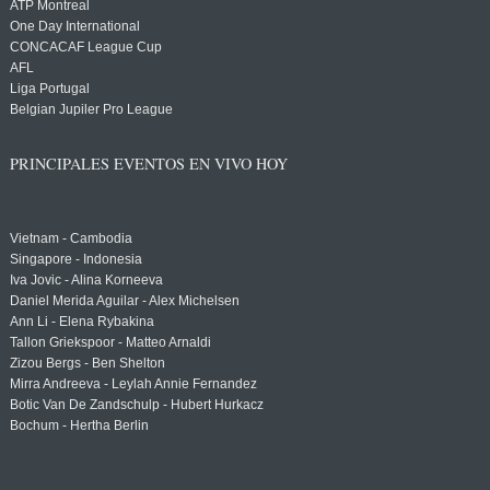
ATP Montreal
One Day International
CONCACAF League Cup
AFL
Liga Portugal
Belgian Jupiler Pro League
PRINCIPALES EVENTOS EN VIVO HOY
Vietnam - Cambodia
Singapore - Indonesia
Iva Jovic - Alina Korneeva
Daniel Merida Aguilar - Alex Michelsen
Ann Li - Elena Rybakina
Tallon Griekspoor - Matteo Arnaldi
Zizou Bergs - Ben Shelton
Mirra Andreeva - Leylah Annie Fernandez
Botic Van De Zandschulp - Hubert Hurkacz
Bochum - Hertha Berlin