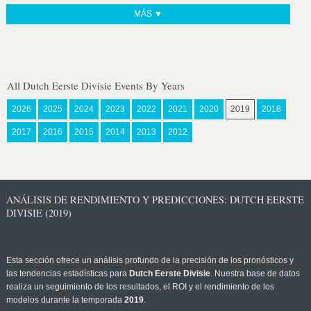
MÁS ▼
All Dutch Eerste Divisie Events By Years
2026
2025
2024
2023
2022
2021
2020
2019
2018
2017
2016
2015
2014
2013
2012
ANÁLISIS DE RENDIMIENTO Y PREDICCIONES: DUTCH EERSTE
DIVISIE (2019)
Esta sección ofrece un análisis profundo de la precisión de los pronósticos y
las tendencias estadísticas para
Dutch Eerste Divisie
. Nuestra base de datos
realiza un seguimiento de los resultados, el ROI y el rendimiento de los
modelos durante la temporada
2019
.