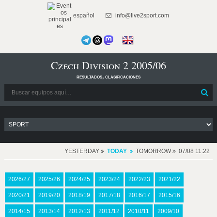
español
info@live2sport.com
Czech Division 2 2005/06
resultados, clasificaciones
YESTERDAY
TODAY
TOMORROW
07/08 11:22
2026/27
2025/26
2024/25
2023/24
2022/23
2021/22
2020/21
2019/20
2018/19
2017/18
2016/17
2015/16
2014/15
2013/14
2012/13
2011/12
2010/11
2009/10