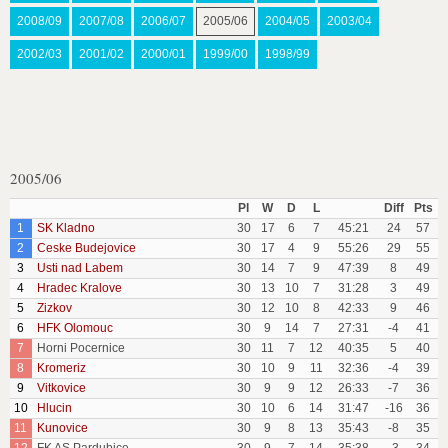
2008/09
2007/08
2006/07
2005/06
2004/05
2003/04
2002/03
2001/02
2000/01
1999/00
1998/99
2005/06
Pl
W
D
L
Diff
Pts
1
SK Kladno
30
17
6
7
45:21
24
57
2
Ceske Budejovice
30
17
4
9
55:26
29
55
3
Usti nad Labem
30
14
7
9
47:39
8
49
4
Hradec Kralove
30
13
10
7
31:28
3
49
5
Zizkov
30
12
10
8
42:33
9
46
6
HFK Olomouc
30
9
14
7
27:31
-4
41
7
Horni Pocernice
30
11
7
12
40:35
5
40
8
Kromeriz
30
10
9
11
32:36
-4
39
9
Vitkovice
30
9
9
12
26:33
-7
36
10
Hlucin
30
10
6
14
31:47
-16
36
11
Kunovice
30
9
8
13
35:43
-8
35