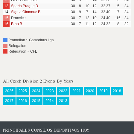
12
FK AS Pardubice
30
9
7
14
35:38
-3
34
13
Sparta Prague B
30
8
10
12
32:37
-5
34
14
Sigma Olomouc B
30
9
7
14
33:40
-7
34
15
Drnovice
30
7
13
10
24:40
-16
34
16
Brno B
30
7
11
12
24:32
-8
32
Promotion ~ Gambrinus liga
Relegation
Relegation ~ CFL
All Czech Division 2 Events By Years
2026
2025
2024
2023
2022
2021
2020
2019
2018
2017
2016
2015
2014
2013
PRINCIPALES CONSEJOS DEPORTIVOS HOY