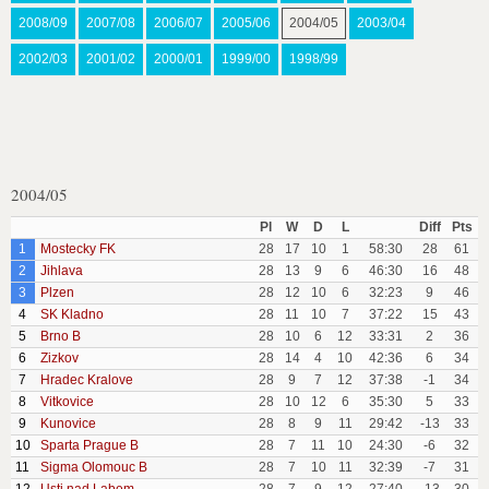
2008/09
2007/08
2006/07
2005/06
2004/05
2003/04
2002/03
2001/02
2000/01
1999/00
1998/99
2004/05
Pl
W
D
L
Diff
Pts
1
Mostecky FK
28
17
10
1
58:30
28
61
2
Jihlava
28
13
9
6
46:30
16
48
3
Plzen
28
12
10
6
32:23
9
46
4
SK Kladno
28
11
10
7
37:22
15
43
5
Brno B
28
10
6
12
33:31
2
36
6
Zizkov
28
14
4
10
42:36
6
34
7
Hradec Kralove
28
9
7
12
37:38
-1
34
8
Vitkovice
28
10
12
6
35:30
5
33
9
Kunovice
28
8
9
11
29:42
-13
33
10
Sparta Prague B
28
7
11
10
24:30
-6
32
11
Sigma Olomouc B
28
7
10
11
32:39
-7
31