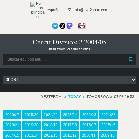
español
info@live2sport.com
Czech Division 2 2004/05
resultados, clasificaciones
YESTERDAY
TODAY
TOMORROW
07/08 19:53
2026/27
2025/26
2024/25
2023/24
2022/23
2021/22
2020/21
2019/20
2018/19
2017/18
2016/17
2015/16
2014/15
2013/14
2012/13
2011/12
2010/11
2009/10