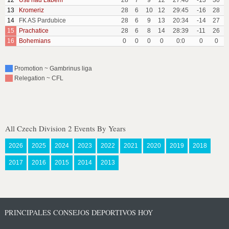
12
Usti nad Labem
28
7
9
12
27:40
-13
30
13
Kromeriz
28
6
10
12
29:45
-16
28
14
FK AS Pardubice
28
6
9
13
20:34
-14
27
15
Prachatice
28
6
8
14
28:39
-11
26
16
Bohemians
0
0
0
0
0:0
0
0
Promotion ~ Gambrinus liga
Relegation ~ CFL
All Czech Division 2 Events By Years
2026
2025
2024
2023
2022
2021
2020
2019
2018
2017
2016
2015
2014
2013
PRINCIPALES CONSEJOS DEPORTIVOS HOY