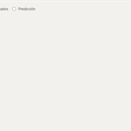
cados
Predicción