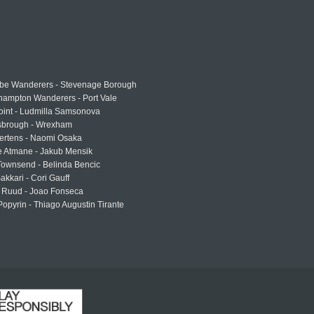
e Wanderers - Stevenage Borough
hampton Wanderers - Port Vale
oint - Ludmilla Samsonova
sbrough - Wrexham
ertens - Naomi Osaka
e Atmane - Jakub Mensik
Townsend - Belinda Bencic
akkari - Cori Gauff
 Ruud - Joao Fonseca
Popyrin - Thiago Augustin Tirante