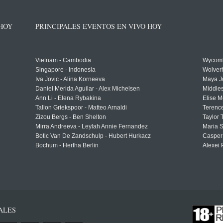
 HOY
PRINCIPALES EVENTOS EN VIVO HOY
Vietnam - Cambodia
Wycomb
Singapore - Indonesia
Wolver
Iva Jovic - Alina Korneeva
Maya J
Daniel Merida Aguilar - Alex Michelsen
Middle
Ann Li - Elena Rybakina
Elise M
Tallon Griekspoor - Matteo Arnaldi
Terenc
Zizou Bergs - Ben Shelton
Taylor 
Mirra Andreeva - Leylah Annie Fernandez
Maria S
Botic Van De Zandschulp - Hubert Hurkacz
Casper
Bochum - Hertha Berlin
Alexei 
ALES