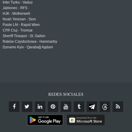
Inter Turku - Vaduz
Jablonec - RFS
HJK - Motherwell
Noah Yerevan - Sion
Paide LM - Rapid Wien
CFR Cluj - Tromsø
Sheriff Tiraspol - St. Gallen
Raków Częstochowa - Hammarby
Dynamo Kyiv - Qarabağ Agdam
REDES SOCIALES