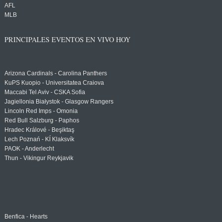
AFL
MLB
PRINCIPALES EVENTOS EN VIVO HOY
Arizona Cardinals - Carolina Panthers
KuPS Kuopio - Universitatea Craiova
Maccabi Tel Aviv - CSKA Sofia
Jagiellonia Białystok - Glasgow Rangers
Lincoln Red Imps - Omonia
Red Bull Salzburg - Paphos
Hradec Králové - Beşiktaş
Lech Poznań - KÍ Klaksvík
PAOK - Anderlecht
Thun - Vikingur Reykjavik
Benfica - Hearts