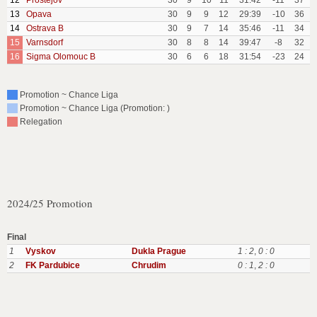
12
Prostejov
30
9
10
11
31:42
-11
37
13
Opava
30
9
9
12
29:39
-10
36
14
Ostrava B
30
9
7
14
35:46
-11
34
15
Varnsdorf
30
8
8
14
39:47
-8
32
16
Sigma Olomouc B
30
6
6
18
31:54
-23
24
Promotion ~ Chance Liga
Promotion ~ Chance Liga (Promotion: )
Relegation
2024/25 Promotion
Final
1
Vyskov
Dukla Prague
1 : 2
,
0 : 0
2
FK Pardubice
Chrudim
0 : 1
,
2 : 0