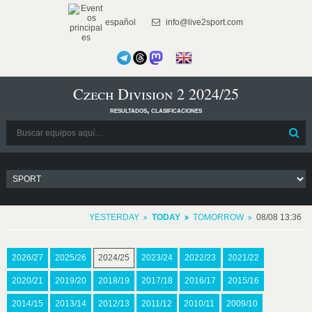
español
info@live2sport.com
Czech Division 2 2024/25
resultados, clasificaciones
YESTERDAY
TODAY
TOMORROW
08/08 13:36
2026/27
2025/26
2024/25
2023/24
2022/23
2021/22
2020/21
2019/20
2018/19
2017/18
2016/17
2015/16
2014/15
2013/14
2012/13
2011/12
2010/11
2009/10