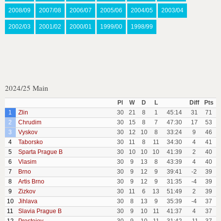
2008/09
2007/08
2006/07
2005/06
2004/05
2003/04
2002/03
2001/02
2000/01
1999/00
1998/99
2024/25 Main
Pl
W
D
L
Diff
Pts
1
Zlin
30
21
8
1
45:14
31
71
2
Chrudim
30
15
8
7
47:30
17
53
3
Vyskov
30
12
10
8
33:24
9
46
4
Taborsko
30
11
8
11
34:30
4
41
5
Sparta Prague B
30
10
10
10
41:39
2
40
6
Vlasim
30
9
13
8
43:39
4
40
7
Brno
30
9
12
9
39:41
-2
39
8
Artis Brno
30
9
12
9
31:35
-4
39
9
Zizkov
30
11
6
13
51:49
2
39
10
Jihlava
30
8
13
9
35:39
-4
37
11
Slavia Prague B
30
9
10
11
41:37
4
37