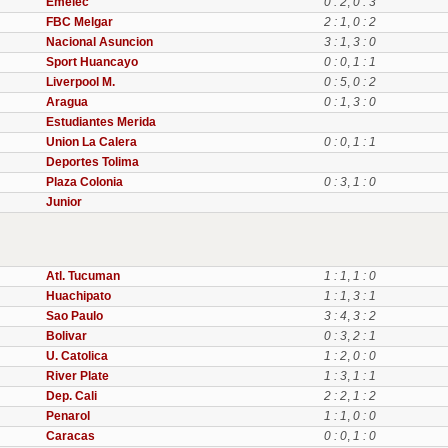
Emelec
0 : 2
,
0 : 3
FBC Melgar
2 : 1
,
0 : 2
Nacional Asuncion
3 : 1
,
3 : 0
Sport Huancayo
0 : 0
,
1 : 1
Liverpool M.
0 : 5
,
0 : 2
Aragua
0 : 1
,
3 : 0
Estudiantes Merida
Union La Calera
0 : 0
,
1 : 1
Deportes Tolima
Plaza Colonia
0 : 3
,
1 : 0
Junior
Atl. Tucuman
1 : 1
,
1 : 0
Huachipato
1 : 1
,
3 : 1
Sao Paulo
3 : 4
,
3 : 2
Bolivar
0 : 3
,
2 : 1
U. Catolica
1 : 2
,
0 : 0
River Plate
1 : 3
,
1 : 1
Dep. Cali
2 : 2
,
1 : 2
Penarol
1 : 1
,
0 : 0
Caracas
0 : 0
,
1 : 0