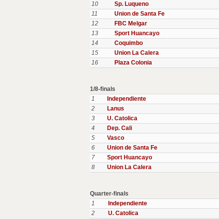
10
Sp. Luqueno
11
Union de Santa Fe
12
FBC Melgar
13
Sport Huancayo
14
Coquimbo
15
Union La Calera
16
Plaza Colonia
1/8-finals
1
Independiente
2
Lanus
3
U. Catolica
4
Dep. Cali
5
Vasco
6
Union de Santa Fe
7
Sport Huancayo
8
Union La Calera
Quarter-finals
1
Independiente
2
U. Catolica