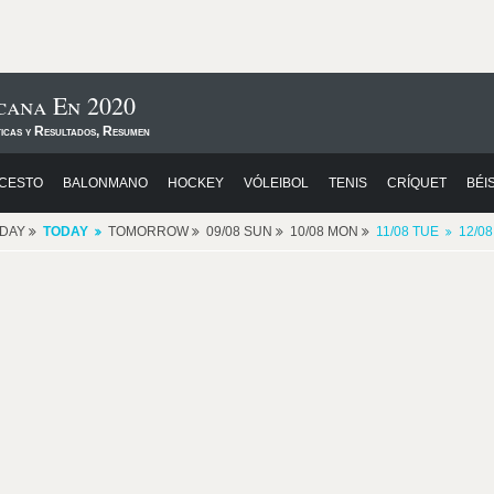
cana En 2020
ticas y Resultados, Resumen
CESTO
BALONMANO
HOCKEY
VÓLEIBOL
TENIS
CRÍQUET
BÉI
RDAY
TODAY
TOMORROW
09/08 SUN
10/08 MON
11/08 TUE
12/0