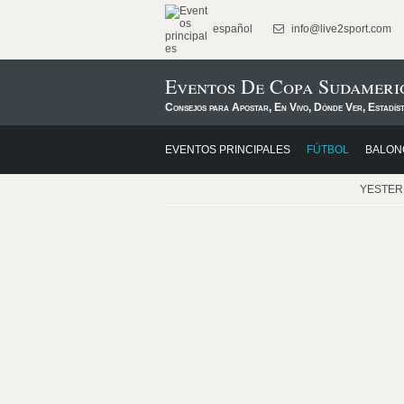
español
info@live2sport.com
Eventos De Copa Sudameri
Consejos para Apostar, En Vivo, Dónde Ver, Estadís
EVENTOS PRINCIPALES
FÚTBOL
BALON
YESTE