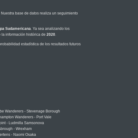
. Nuestra base de datos realiza un seguimiento
pa Sudamericana
. Ya sea analizando los
la información histórica de
2020
.
obabilidad estadística de los resultados futuros
e Wanderers - Stevenage Borough
hampton Wanderers - Port Vale
oint - Ludmilla Samsonova
sbrough - Wrexham
ertens - Naomi Osaka