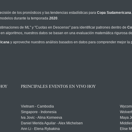
ecisión de los pronósticos y las tendencias estadísticas para
Copa Sudamericana
os modelos durante la temporada
2020
.
timaciones de ML" y "Cuotas en Descenso" para identificar patrones dentro de
Co
en algoritmos, nuestros datos se basan en una evaluación matemática rigurosa de 
icana
y aproveche nuestros análisis basados en datos para comprender mejor la pr
 HOY
PRINCIPALES EVENTOS EN VIVO HOY
Vietnam - Cambodia
Wycomb
Singapore - Indonesia
Wolver
Iva Jovic - Alina Korneeva
Maya J
Daniel Merida Aguilar - Alex Michelsen
Middle
Ann Li - Elena Rybakina
Elise M