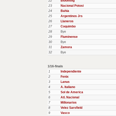
22
Blooming
23
Nacional Potosi
24
Bahia
25
Argentinos Jrs
26
Llaneros
27
Coquimbo
28
Bye
29
Fluminense
30
Bye
31
Zamora
32
Bye
1/16-finals
1
Independiente
2
Fenix
3
Lanus
4
A. Italiano
5
Sol de America
6
Atl. Nacional
7
Millonarios
8
Velez Sarsfield
9
Vasco