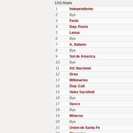
1/32-finals
1
Independiente
2
Bye
3
Fenix
4
Dep. Pasto
5
Lanus
6
Bye
7
A. Italiano
8
Bye
9
Sol de America
10
Bye
11
Atl. Nacional
12
Grau
13
Millonarios
14
Dep. Cali
15
Velez Sarsfield
16
Bye
17
Vasco
18
Bye
19
Mineros
20
Bye
21
Union de Santa Fe