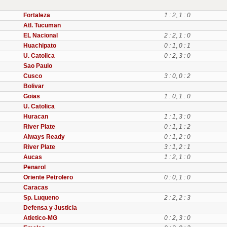
Fortaleza
1 : 2
,
1 : 0
Atl. Tucuman
EL Nacional
2 : 2
,
1 : 0
Huachipato
0 : 1
,
0 : 1
U. Catolica
0 : 2
,
3 : 0
Sao Paulo
Cusco
3 : 0
,
0 : 2
Bolivar
Goias
1 : 0
,
1 : 0
U. Catolica
Huracan
1 : 1
,
3 : 0
River Plate
0 : 1
,
1 : 2
Always Ready
0 : 1
,
2 : 0
River Plate
3 : 1
,
2 : 1
Aucas
1 : 2
,
1 : 0
Penarol
Oriente Petrolero
0 : 0
,
1 : 0
Caracas
Sp. Luqueno
2 : 2
,
2 : 3
Defensa y Justicia
Atletico-MG
0 : 2
,
3 : 0