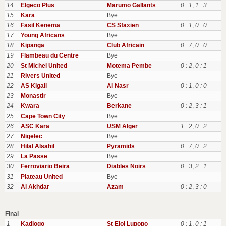
14
Elgeco Plus
Marumo Gallants
0 : 1
,
1 : 3
15
Kara
Bye
16
Fasil Kenema
CS Sfaxien
0 : 1
,
0 : 0
17
Young Africans
Bye
18
Kipanga
Club Africain
0 : 7
,
0 : 0
19
Flambeau du Centre
Bye
20
St Michel United
Motema Pembe
0 : 2
,
0 : 1
21
Rivers United
Bye
22
AS Kigali
Al Nasr
0 : 1
,
0 : 0
23
Monastir
Bye
24
Kwara
Berkane
0 : 2
,
3 : 1
25
Cape Town City
Bye
26
ASC Kara
USM Alger
1 : 2
,
0 : 2
27
Nigelec
Bye
28
Hilal Alsahil
Pyramids
0 : 7
,
0 : 2
29
La Passe
Bye
30
Ferroviario Beira
Diables Noirs
0 : 3
,
2 : 1
31
Plateau United
Bye
32
Al Akhdar
Azam
0 : 2
,
3 : 0
Final
1
Kadiogo
St Eloi Lupopo
0 : 1
,
0 : 1