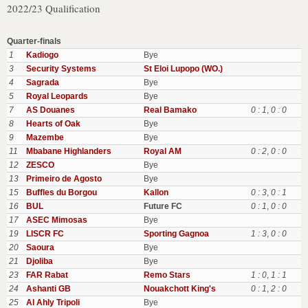
2022/23 Qualification
Quarter-finals
1
Kadiogo
Bye
3
Security Systems
St Eloi Lupopo (WO.)
4
Sagrada
Bye
5
Royal Leopards
Bye
7
AS Douanes
Real Bamako
0 : 1
,
0 : 0
8
Hearts of Oak
Bye
9
Mazembe
Bye
11
Mbabane Highlanders
Royal AM
0 : 2
,
0 : 0
12
ZESCO
Bye
13
Primeiro de Agosto
Bye
15
Buffles du Borgou
Kallon
0 : 3
,
0 : 1
16
BUL
Future FC
0 : 1
,
0 : 0
17
ASEC Mimosas
Bye
19
LISCR FC
Sporting Gagnoa
1 : 3
,
0 : 0
20
Saoura
Bye
21
Djoliba
Bye
23
FAR Rabat
Remo Stars
1 : 0
,
1 : 1
24
Ashanti GB
Nouakchott King's
0 : 1
,
2 : 0
25
Al Ahly Tripoli
Bye