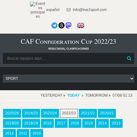
español
info@live2sport.com
CAF Confederation Cup 2022/23
resultados, clasificaciones
YESTERDAY
TODAY
TOMORROW
07/08 01:13
2025/26
2024/25
2023/24
2022/23
2021/22
2020/21
2019/20
2018/19
2018
2017
2016
2015
2014
2013
2012
2011
2010