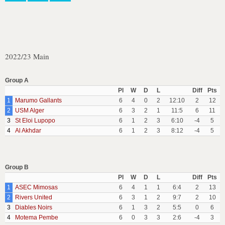
2022/23 Main
Group A
Pl
W
D
L
Diff
Pts
1
Marumo Gallants
6
4
0
2
12:10
2
12
2
USM Alger
6
3
2
1
11:5
6
11
3
St Eloi Lupopo
6
1
2
3
6:10
-4
5
4
Al Akhdar
6
1
2
3
8:12
-4
5
Group B
Pl
W
D
L
Diff
Pts
1
ASEC Mimosas
6
4
1
1
6:4
2
13
2
Rivers United
6
3
1
2
9:7
2
10
3
Diables Noirs
6
1
3
2
5:5
0
6
4
Motema Pembe
6
0
3
3
2:6
-4
3