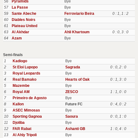
56
Pyramids
Bye
57
La Passe
Bye
59
Sante Abeche
Ferroviario Beira
0 : 1
,
1 : 2
60
Diables Noirs
Bye
61
Plateau United
Bye
63
Al Akhdar
Ahli Khartoum
0 : 0
,
3 : 0
64
Azam
Bye
Semi-finals
1
Kadiogo
Bye
2
St Eloi Lupopo
Sagrada
0 : 0
,
2 : 0
3
Royal Leopards
Bye
4
Real Bamako
Hearts of Oak
0 : 1
,
3 : 0
5
Mazembe
Bye
6
Royal AM
ZESCO
1 : 1
,
0 : 0
7
Primeiro de Agosto
Bye
8
Kallon
Future FC
0 : 4
,
0 : 2
9
ASEC Mimosas
Bye
10
Sporting Gagnoa
Saoura
0 : 0
,
1 : 0
11
Djoliba
Bye
12
FAR Rabat
Ashanti GB
1 : 0
,
4 : 0
13
Al Ahly Tripoli
Bye