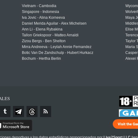
Vietnam - Cambodia
Wycomb
Singapore - Indonesia
Wolver
Iva Jovic - Alina Korneeva
Maya J
Daniel Merida Aguilar - Alex Michelsen
Middle
Ann Li - Elena Rybakina
Elise M
Tallon Griekspoor - Matteo Arnaldi
Terenc
Zizou Bergs - Ben Shelton
Taylor 
Mirra Andreeva - Leylah Annie Fernandez
Maria S
Botic Van De Zandschulp - Hubert Hurkacz
Casper
Bochum - Hertha Berlin
Alexei 
ALES
cciones deportivas y los datos estadísticos proporcionados por
Live2Sport LLC
tien