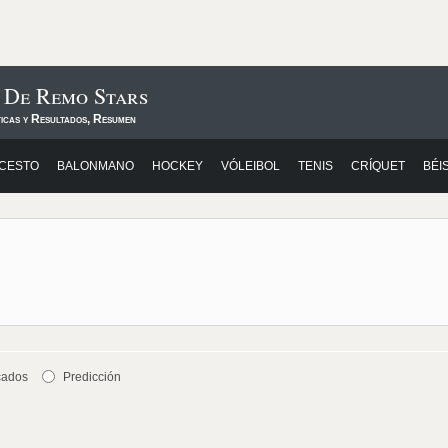
 De Remo Stars
ticas y Resultados, Resumen
CESTO
BALONMANO
HOCKEY
VÓLEIBOL
TENIS
CRÍQUET
BÉI
cados
Predicción