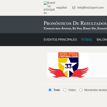
español
info@live2sport.com
Pronósticos De Resultados
Consejos para Apostar, En Vivo, Dónde Ver, Estadís
EVENTOS PRINCIPALES
FÚTBOL
BALON
Todo
Video
Momentos desta