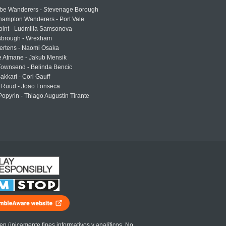
e Wanderers - Stevenage Borough
hampton Wanderers - Port Vale
oint - Ludmilla Samsonova
sbrough - Wrexham
ertens - Naomi Osaka
e Atmane - Jakub Mensik
Townsend - Belinda Bencic
akkari - Cori Gauff
 Ruud - Joao Fonseca
Popyrin - Thiago Augustin Tirante
en únicamente fines informativos y analíticos. No