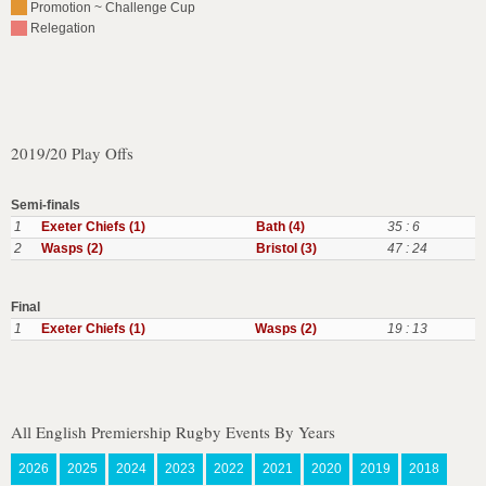
Promotion ~ Challenge Cup
Relegation
2019/20 Play Offs
Semi-finals
1
Exeter Chiefs (1)
Bath (4)
35 : 6
2
Wasps (2)
Bristol (3)
47 : 24
Final
1
Exeter Chiefs (1)
Wasps (2)
19 : 13
All English Premiership Rugby Events By Years
2026
2025
2024
2023
2022
2021
2020
2019
2018