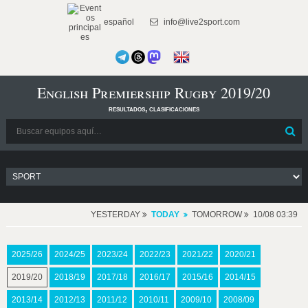
español
info@live2sport.com
English Premiership Rugby 2019/20
resultados, clasificaciones
YESTERDAY
TODAY
TOMORROW
10/08 03:39
2025/26
2024/25
2023/24
2022/23
2021/22
2020/21
2019/20
2018/19
2017/18
2016/17
2015/16
2014/15
2013/14
2012/13
2011/12
2010/11
2009/10
2008/09