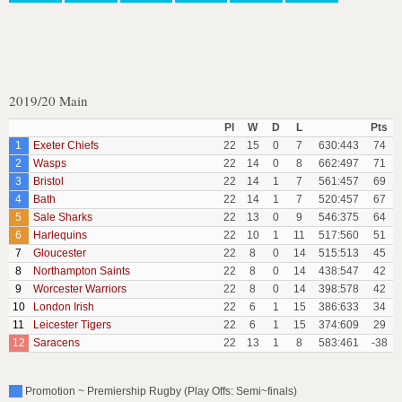
2019/20 Main
Pl
W
D
L
Pts
1
Exeter Chiefs
22
15
0
7
630:443
74
2
Wasps
22
14
0
8
662:497
71
3
Bristol
22
14
1
7
561:457
69
4
Bath
22
14
1
7
520:457
67
5
Sale Sharks
22
13
0
9
546:375
64
6
Harlequins
22
10
1
11
517:560
51
7
Gloucester
22
8
0
14
515:513
45
8
Northampton Saints
22
8
0
14
438:547
42
9
Worcester Warriors
22
8
0
14
398:578
42
10
London Irish
22
6
1
15
386:633
34
11
Leicester Tigers
22
6
1
15
374:609
29
12
Saracens
22
13
1
8
583:461
-38
Promotion ~ Premiership Rugby (Play Offs: Semi~finals)