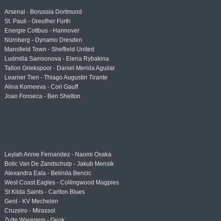
Arsenal - Borussia Dortmund
St. Pauli - Greuther Fürth
Energie Cottbus - Hannover
Nürnberg - Dynamo Dresden
Mansfield Town - Sheffield United
Ludmilla Samsonova - Elena Rybakina
Tallon Griekspoor - Daniel Merida Aguilar
Learner Tien - Thiago Augustin Tirante
Alina Korneeva - Cori Gauff
Joao Fonseca - Ben Shelton
Leylah Annie Fernandez - Naomi Osaka
Botic Van De Zandschulp - Jakub Mensik
Alexandra Eala - Belinda Bencic
West Coast Eagles - Collingwood Magpies
St Kilda Saints - Carlton Blues
Gent - KV Mechelen
Cruzeiro - Mirassol
Zulte Waregem - Genk