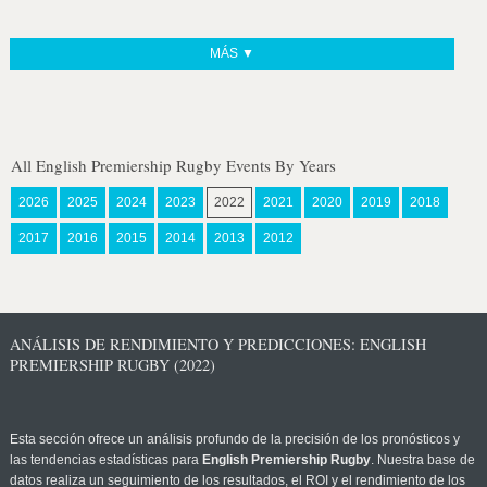
MÁS ▼
All English Premiership Rugby Events By Years
2026
2025
2024
2023
2022
2021
2020
2019
2018
2017
2016
2015
2014
2013
2012
ANÁLISIS DE RENDIMIENTO Y PREDICCIONES: ENGLISH
PREMIERSHIP RUGBY (2022)
Esta sección ofrece un análisis profundo de la precisión de los pronósticos y
las tendencias estadísticas para
English Premiership Rugby
. Nuestra base de
datos realiza un seguimiento de los resultados, el ROI y el rendimiento de los