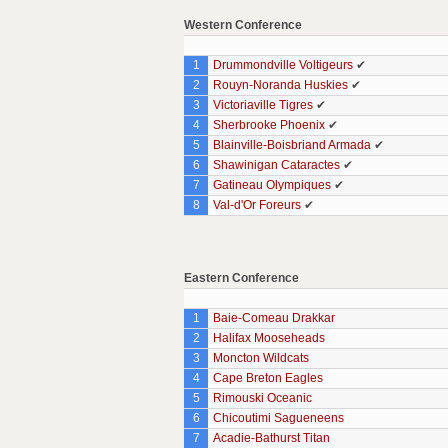
Western Conference
1
Drummondville Voltigeurs
✔
2
Rouyn-Noranda Huskies
✔
3
Victoriaville Tigres
✔
4
Sherbrooke Phoenix
✔
5
Blainville-Boisbriand Armada
✔
6
Shawinigan Cataractes
✔
7
Gatineau Olympiques
✔
8
Val-d'Or Foreurs
✔
Eastern Conference
1
Baie-Comeau Drakkar
2
Halifax Mooseheads
3
Moncton Wildcats
4
Cape Breton Eagles
5
Rimouski Oceanic
6
Chicoutimi Sagueneens
7
Acadie-Bathurst Titan