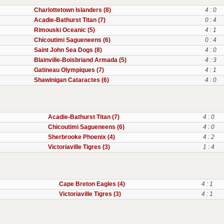
Charlottetown Islanders (8)
4 : 0
Acadie-Bathurst Titan (7)
0 : 4
Rimouski Oceanic (5)
4 : 1
Chicoutimi Sagueneens (6)
0 : 4
Saint John Sea Dogs (8)
4 : 0
Blainville-Boisbriand Armada (5)
4 : 3
Gatineau Olympiques (7)
4 : 1
Shawinigan Cataractes (6)
4 : 0
Acadie-Bathurst Titan (7)
4 : 0
Chicoutimi Sagueneens (6)
4 : 0
Sherbrooke Phoenix (4)
4 : 2
Victoriaville Tigres (3)
1 : 4
Cape Breton Eagles (4)
4 : 1
Victoriaville Tigres (3)
4 : 1