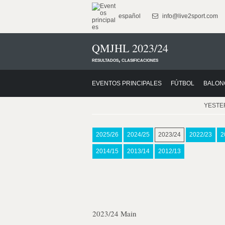
español
info@live2sport.com
QMJHL 2023/24
resultados, clasificaciones
EVENTOS PRINCIPALES
FÚTBOL
BALON
YESTE
2025/26
2024/25
2023/24
2022/23
2
2014/15
2013/14
2012/13
2023/24 Main