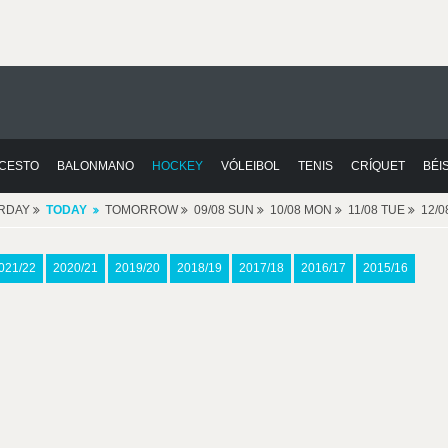
CESTO
BALONMANO
HOCKEY
VÓLEIBOL
TENIS
CRÍQUET
BÉI
RDAY
TODAY
TOMORROW
09/08 SUN
10/08 MON
11/08 TUE
12/
021/22
2020/21
2019/20
2018/19
2017/18
2016/17
2015/16