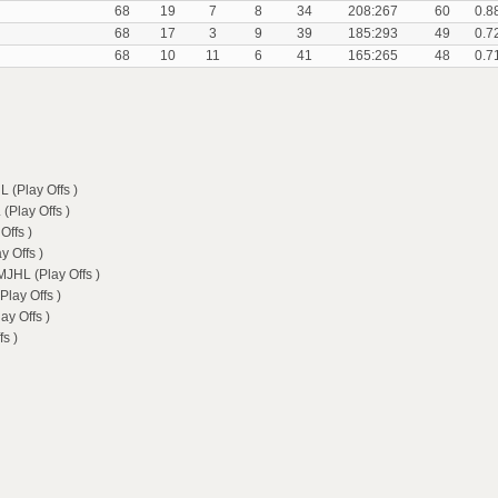
68
19
7
8
34
208:267
60
0.8
68
17
3
9
39
185:293
49
0.7
68
10
11
6
41
165:265
48
0.7
L (Play Offs )
(Play Offs )
Offs )
y Offs )
MJHL (Play Offs )
Play Offs )
ay Offs )
s )