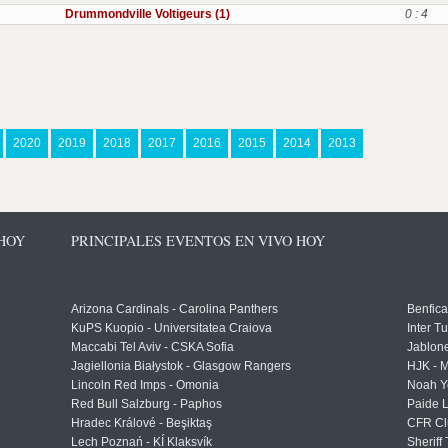
Drummondville Voltigeurs (1)
0 : 4
2020
2019
2018
2017
2016
2015
2014
2013
 HOY
PRINCIPALES EVENTOS EN VIVO HOY
Arizona Cardinals - Carolina Panthers
Benfica
KuPS Kuopio - Universitatea Craiova
Inter T
Maccabi Tel Aviv - CSKA Sofia
Jablon
Jagiellonia Białystok - Glasgow Rangers
HJK - M
Lincoln Red Imps - Omonia
Noah Y
Red Bull Salzburg - Paphos
Paide 
Hradec Králové - Beşiktaş
CFR Cl
Lech Poznań - KÍ Klaksvík
Sheriff 