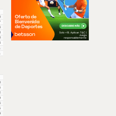
s
0
7
4
3
0
4
1
1
s
0
5
2
9
6
5
9