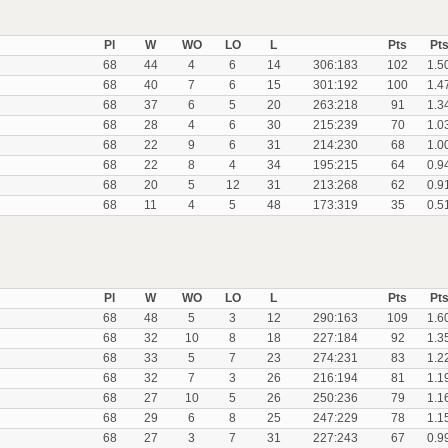
Pl
W
WO
LO
L
Pts
Pt
68
44
4
6
14
306:183
102
1.5
68
40
7
6
15
301:192
100
1.4
68
37
6
5
20
263:218
91
1.3
68
28
4
6
30
215:239
70
1.0
68
22
9
6
31
214:230
68
1.0
68
22
8
4
34
195:215
64
0.9
68
20
5
12
31
213:268
62
0.9
68
11
4
5
48
173:319
35
0.5
Pl
W
WO
LO
L
Pts
Pt
68
48
5
3
12
290:163
109
1.6
68
32
10
8
18
227:184
92
1.3
68
33
5
7
23
274:231
83
1.2
68
32
7
3
26
216:194
81
1.1
68
27
10
5
26
250:236
79
1.1
68
29
6
8
25
247:229
78
1.1
68
27
3
7
31
227:243
67
0.9