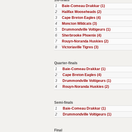
1/8-finals
1
Baie-Comeau Drakkar (1)
2
Halifax Mooseheads (2)
3
Cape Breton Eagles (4)
4
Moncton Wildcats (3)
5
Drummondville Voltigeurs (1)
6
Sherbrooke Phoenix (4)
7
Rouyn-Noranda Huskies (2)
8
Victoriaville Tigres (3)
Quarter-finals
1
Baie-Comeau Drakkar (1)
2
Cape Breton Eagles (4)
3
Drummondville Voltigeurs (1)
4
Rouyn-Noranda Huskies (2)
Semi-finals
1
Baie-Comeau Drakkar (1)
2
Drummondville Voltigeurs (1)
Final