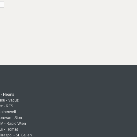
 - Hearts
urku - Vaduz
ec - RFS
otherwell
erevan - Sion
LM - Rapid Wien
uj - Tromsø
Tiraspol - St. Gallen