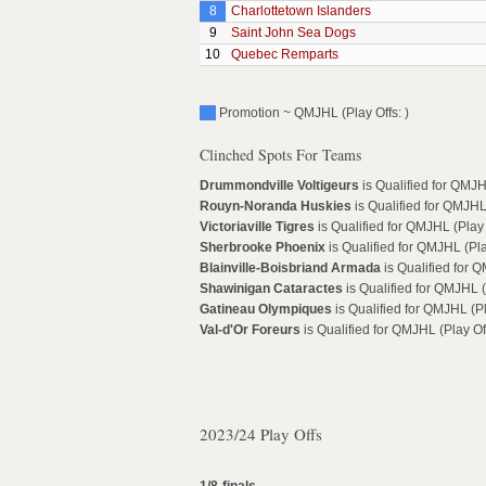
8
Charlottetown Islanders
9
Saint John Sea Dogs
10
Quebec Remparts
Promotion ~ QMJHL (Play Offs: )
Clinched Spots For Teams
Drummondville Voltigeurs
is Qualified for QMJH
Rouyn-Noranda Huskies
is Qualified for QMJHL 
Victoriaville Tigres
is Qualified for QMJHL (Play 
Sherbrooke Phoenix
is Qualified for QMJHL (Pla
Blainville-Boisbriand Armada
is Qualified for Q
Shawinigan Cataractes
is Qualified for QMJHL (
Gatineau Olympiques
is Qualified for QMJHL (Pl
Val-d'Or Foreurs
is Qualified for QMJHL (Play Off
2023/24 Play Offs