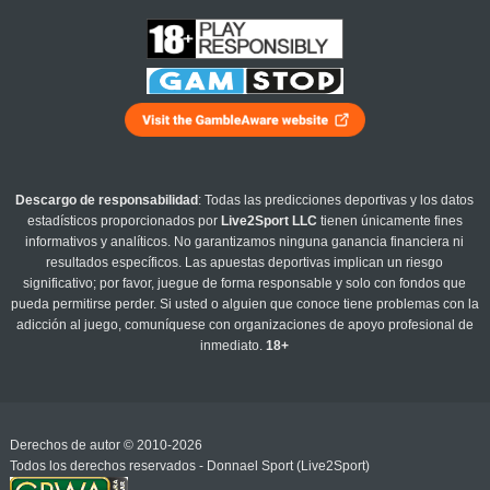
Descargo de responsabilidad
: Todas las predicciones deportivas y los datos
estadísticos proporcionados por
Live2Sport LLC
tienen únicamente fines
informativos y analíticos. No garantizamos ninguna ganancia financiera ni
resultados específicos. Las apuestas deportivas implican un riesgo
significativo; por favor, juegue de forma responsable y solo con fondos que
pueda permitirse perder. Si usted o alguien que conoce tiene problemas con la
adicción al juego, comuníquese con organizaciones de apoyo profesional de
inmediato.
18+
Derechos de autor © 2010-2026
Todos los derechos reservados - Donnael Sport (Live2Sport)