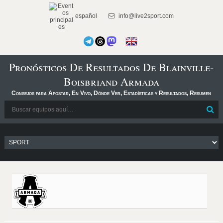
español
info@live2sport.com
Pronósticos De Resultados De Blainville-
Boisbriand Armada
Consejos para Apostar, En Vivo, Dónde Ver, Estadísticas y Resultados, Resumen