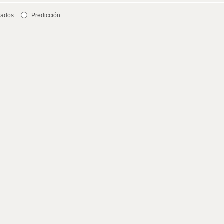
cados
Predicción