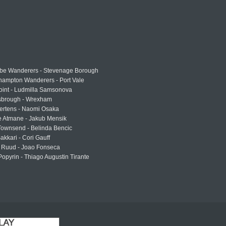
e Wanderers - Stevenage Borough
hampton Wanderers - Port Vale
oint - Ludmilla Samsonova
sbrough - Wrexham
ertens - Naomi Osaka
e Atmane - Jakub Mensik
Townsend - Belinda Bencic
akkari - Cori Gauff
 Ruud - Joao Fonseca
Popyrin - Thiago Augustin Tirante