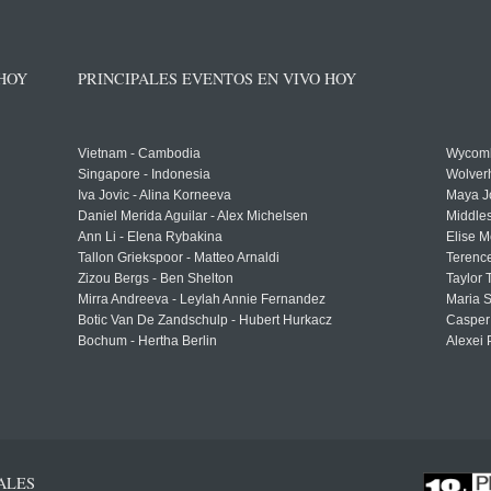
 HOY
PRINCIPALES EVENTOS EN VIVO HOY
Vietnam - Cambodia
Wycomb
Singapore - Indonesia
Wolver
Iva Jovic - Alina Korneeva
Maya J
Daniel Merida Aguilar - Alex Michelsen
Middle
Ann Li - Elena Rybakina
Elise M
Tallon Griekspoor - Matteo Arnaldi
Terenc
Zizou Bergs - Ben Shelton
Taylor 
Mirra Andreeva - Leylah Annie Fernandez
Maria S
Botic Van De Zandschulp - Hubert Hurkacz
Casper
Bochum - Hertha Berlin
Alexei 
ALES