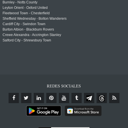
Burnley - Notts County
Leyton Orient - Oxford United
Fleetwood Town - Chesterfield
Sheffield Wednesday - Bolton Wanderers
Cardiff City - Swindon Town
Burton Albion - Blackburn Rovers
Crewe Alexandra - Accrington Stanley
Salford City - Shrewsbury Town
REDES SOCIALES