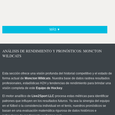
MÁS ▼
ANÁLISIS DE RENDIMIENTO Y PRONÓSTICOS: MONCTON
WILDCATS
Esta sección ofrece una visión profunda del historial competitivo y el estado de
forma actual de
Moncton Wildcats
. Nuestra base de datos rastrea resultados
profesionales, estadísticas H2H y tendencias de rendimiento para brindar una
visión completa de este
Equipo de Hockey
.
El motor analítico de
Live2Sport LLC
procesa estas métricas para identificar
patrones que influyen en los resultados futuros. Ya sea la sinergia del equipo
en el fútbol o la consistencia individual en el tenis, nuestros pronósticos se
basan en una evaluación matemática rigurosa de datos históricos e