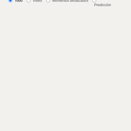
Todo
Video
Momentos destacados
Predicción