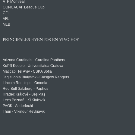
ATP Montreal
CONCACAF League Cup
CFL
AFL
MLB
PRINCIPALES EVENTOS EN VIVO HOY
Arizona Cardinals - Carolina Panthers
KuPS Kuopio - Universitatea Craiova
Maccabi Tel Aviv - CSKA Sofia
Jagiellonia Białystok - Glasgow Rangers
Lincoln Red Imps - Omonia
Red Bull Salzburg - Paphos
Hradec Králové - Beşiktaş
Lech Poznań - KÍ Klaksvík
PAOK - Anderlecht
Thun - Vikingur Reykjavik