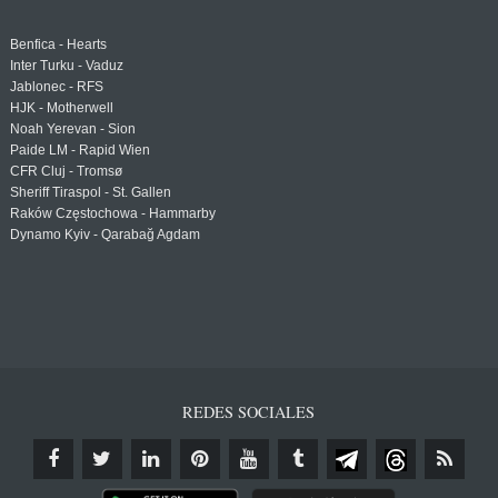
Benfica - Hearts
Inter Turku - Vaduz
Jablonec - RFS
HJK - Motherwell
Noah Yerevan - Sion
Paide LM - Rapid Wien
CFR Cluj - Tromsø
Sheriff Tiraspol - St. Gallen
Raków Częstochowa - Hammarby
Dynamo Kyiv - Qarabağ Agdam
REDES SOCIALES