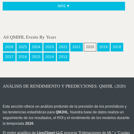
MÁS ▼
All QMJHL Events By Years
2026
2025
2024
2023
2022
2021
2020
2019
2018
2017
2016
2015
2014
2013
ANÁLISIS DE RENDIMIENTO Y PREDICCIONES: QMJHL (2020)
Esta sección ofrece un análisis profundo de la precisión de los pronósticos y
las tendencias estadísticas para
QMJHL
. Nuestra base de datos realiza un
seguimiento de los resultados, el ROI y el rendimiento de los modelos durante
la temporada
2020
.
El motor analítico de
Live2Sport LLC
procesa "Estimaciones de ML" y "Cuotas