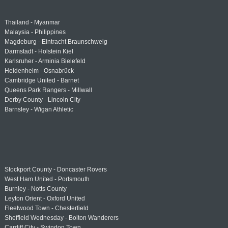
Thailand - Myanmar
Malaysia - Philippines
Magdeburg - Eintracht Braunschweig
Darmstadt - Holstein Kiel
Karlsruher - Arminia Bielefeld
Heidenheim - Osnabrück
Cambridge United - Barnet
Queens Park Rangers - Millwall
Derby County - Lincoln City
Barnsley - Wigan Athletic
Stockport County - Doncaster Rovers
West Ham United - Portsmouth
Burnley - Notts County
Leyton Orient - Oxford United
Fleetwood Town - Chesterfield
Sheffield Wednesday - Bolton Wanderers
Cardiff City - Swindon Town