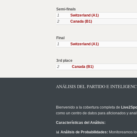
Semi-finals
1
Switzerland (A1)
2
Canada (B1)
Final
1
Switzerland (A1)
3rd place
2
Canada (B1)
ANÁLISIS DEL PARTIDO E INTELIGENC
Bienvenido a la cobertura completa de
Live2Spo
como un centro de datos para aficionados y anali
Características del Análisis:
📊
Análisis de Probabilidades:
Monitoreamos los