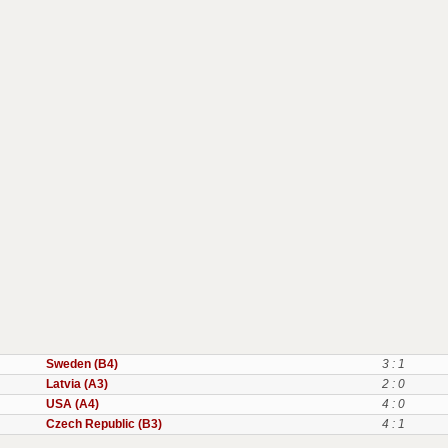
Sweden (B4)
3 : 1
Latvia (A3)
2 : 0
USA (A4)
4 : 0
Czech Republic (B3)
4 : 1