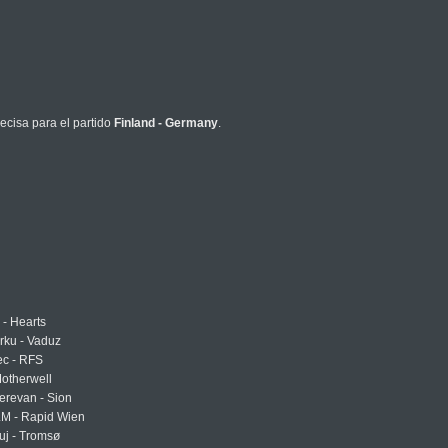
ecisa para el partido
Finland - Germany
.
 - Hearts
urku - Vaduz
ec - RFS
otherwell
erevan - Sion
LM - Rapid Wien
uj - Tromsø