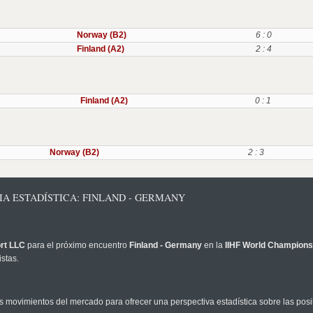
Norway (B2)
6 : 0
Finland (A2)
2 : 4
Finland (A2)
0 : 1
Norway (B2)
2 : 3
IA ESTADÍSTICA: FINLAND - GERMANY
rt LLC
para el próximo encuentro
Finland - Germany
en la
IIHF World Champions
stas.
 movimientos del mercado para ofrecer una perspectiva estadística sobre las posi