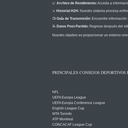
📈
Archivo de Rendimiento:
Acceda a informació
⚔️
Historial H2H:
Nuestro sistema procesa enfrent
📺
Guía de Transmisión:
Encuentre información v
📝
Datos Post-Partido:
Regrese después del silb
Nuestro objetivo es proporcionar un entorno orie
PRINCIPALES CONSEJOS DEPORTIVOS
NFL
UEFA Europa League
UEFA Europa Conference League
English League Cup
WTA Toronto
ATP Montreal
CONCACAF League Cup