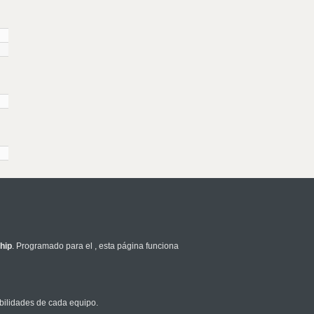
hip
. Programado para el
, esta página funciona
bilidades de cada equipo.