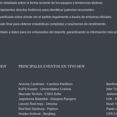
n detallada sobre la forma reciente de los equipos y tendencias tácticas.
amientos directos históricos para identificar patrones recurrentes.
erificada sobre dónde ver el partido legalmente a través de emisoras oficiales.
ato final para obtener estadísticas completas y resúmenes de rendimiento.
ntado a datos para los entusiastas del deporte, garantizando la información más pr
 HOY
PRINCIPALES EVENTOS EN VIVO HOY
Arizona Cardinals - Carolina Panthers
Benfica
KuPS Kuopio - Universitatea Craiova
Inter T
Maccabi Tel Aviv - CSKA Sofia
Jablon
Jagiellonia Białystok - Glasgow Rangers
HJK - M
Lincoln Red Imps - Omonia
Noah Y
Red Bull Salzburg - Paphos
Paide 
Hradec Králové - Beşiktaş
CFR Cl