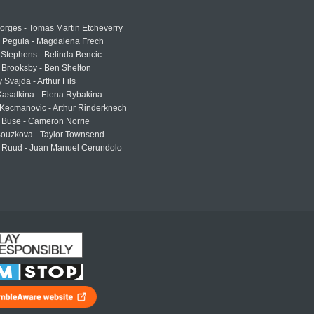
rges - Tomas Martin Etcheverry
a Pegula - Magdalena Frech
Stephens - Belinda Bencic
 Brooksby - Ben Shelton
 Svajda - Arthur Fils
asatkina - Elena Rybakina
Kecmanovic - Arthur Rinderknech
 Buse - Cameron Norrie
Bouzkova - Taylor Townsend
 Ruud - Juan Manuel Cerundolo