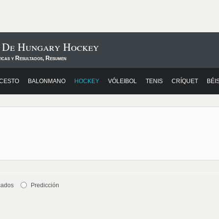
s De Hungary Hockey
ticas y Resultados, Resumen
CESTO
BALONMANO
HOCKEY
VÓLEIBOL
TENIS
CRÍQUET
BÉI
cados
Predicción