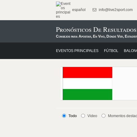
español
info@live2sport.com
Pronósticos De Resultado
Consejos para Apostar, En Vivo, Dónde Ver, Estadís
EVENTOS PRINCIPALES
FÚTBOL
BALON
Todo
Video
Momentos desta