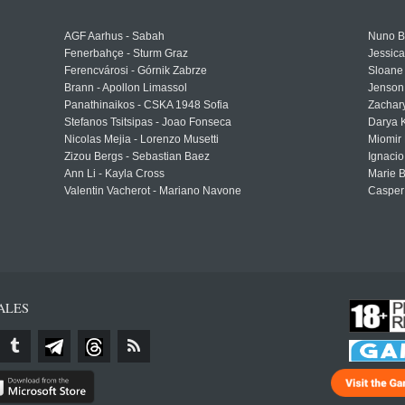
AGF Aarhus - Sabah
Nuno Bo
Fenerbahçe - Sturm Graz
Jessic
Ferencvárosi - Górnik Zabrze
Sloane 
Brann - Apollon Limassol
Jenson
Panathinaikos - CSKA 1948 Sofia
Zachary
Stefanos Tsitsipas - Joao Fonseca
Darya K
Nicolas Mejia - Lorenzo Musetti
Miomir 
Zizou Bergs - Sebastian Baez
Ignacio
Ann Li - Kayla Cross
Marie 
Valentin Vacherot - Mariano Navone
Casper
ALES