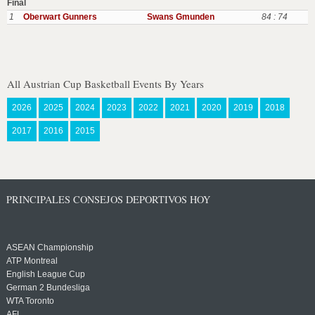
Final
1
Oberwart Gunners
Swans Gmunden
84 : 74
All Austrian Cup Basketball Events By Years
2026
2025
2024
2023
2022
2021
2020
2019
2018
2017
2016
2015
PRINCIPALES CONSEJOS DEPORTIVOS HOY
ASEAN Championship
ATP Montreal
English League Cup
German 2 Bundesliga
WTA Toronto
AFL