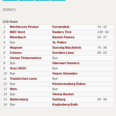
2020/21
1/16-finals
1
Worthersee Piraten
Furstenfeld
54 : 92
2
BBC Nord
Raiders Tirol
108 : 94
3
Mistelbach
Basket Flames
64 : 67
4
Bye
St. Polten
5
Wagram
Gussing Blackbirds
76 : 88
6
Celovec
Dornbirn Lions
85 : 63
7
Vienna Timberwolves
Bye
8
Bye
Oberwart Gunners
9
Graz UBSC
Bye
10
Bye
Swans Gmunden
11
Traiskirchen Lions
Bye
12
Bye
Klosterneuburg Dukes
13
Wels
Bye
14
Bye
Vienna Basket
15
Mattersburg
Salzburg
69 : 66
16
Bye
Kapfenberg Bulls