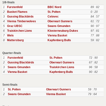
1/8-finals
1
Furstenfeld
BBC Nord
89 : 82
2
Basket Flames
St. Polten
0 : 20
3
Gussing Blackbirds
Celovec
84 : 57
4
Vienna Timberwolves
Oberwart Gunners
61 : 72
5
Graz UBSC
Swans Gmunden
90 : 97
6
Traiskirchen Lions
Klosterneuburg Dukes
97 : 81
7
Wels
Vienna Basket
77 : 88
8
Mattersburg
Kapfenberg Bulls
59 : 82
Quarter-finals
1
Furstenfeld
St. Polten
72 : 90
2
Gussing Blackbirds
Oberwart Gunners
67 : 82
3
Swans Gmunden
Traiskirchen Lions
96 : 58
4
Vienna Basket
Kapfenberg Bulls
90 : 82
Semi-finals
1
St. Polten
Oberwart Gunners
59 : 70
2
Swans Gmunden
Vienna Basket
79 : 64