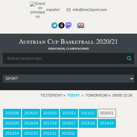
español
info@live2sport.com
Austrian Cup Basketball 2020/21
resultados, clasificaciones
YESTERDAY
TODAY
TOMORROW
08/08 10:36
2025/26
2024/25
2023/24
2022/23
2021/22
2020/21
2019/20
2018/19
2017/18
2016/17
2015/16
2014/15
2013/14
2012/13
2011/12
2010/11