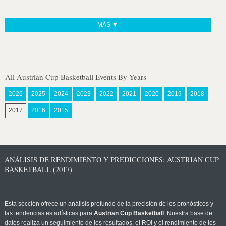
MÁS ▼
All Austrian Cup Basketball Events By Years
2026
2025
2024
2023
2022
2021
2020
2019
2018
2017
2016
2015
ANÁLISIS DE RENDIMIENTO Y PREDICCIONES: AUSTRIAN CUP
BASKETBALL (2017)
Esta sección ofrece un análisis profundo de la precisión de los pronósticos y
las tendencias estadísticas para
Austrian Cup Basketball
. Nuestra base de
datos realiza un seguimiento de los resultados, el ROI y el rendimiento de los