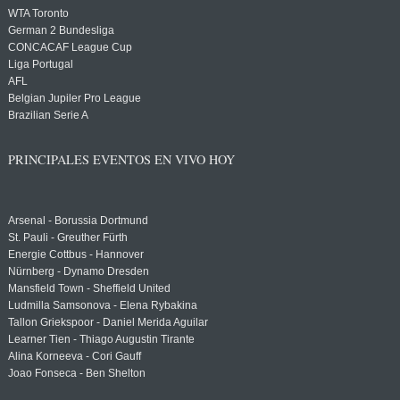
WTA Toronto
German 2 Bundesliga
CONCACAF League Cup
Liga Portugal
AFL
Belgian Jupiler Pro League
Brazilian Serie A
PRINCIPALES EVENTOS EN VIVO HOY
Arsenal - Borussia Dortmund
St. Pauli - Greuther Fürth
Energie Cottbus - Hannover
Nürnberg - Dynamo Dresden
Mansfield Town - Sheffield United
Ludmilla Samsonova - Elena Rybakina
Tallon Griekspoor - Daniel Merida Aguilar
Learner Tien - Thiago Augustin Tirante
Alina Korneeva - Cori Gauff
Joao Fonseca - Ben Shelton