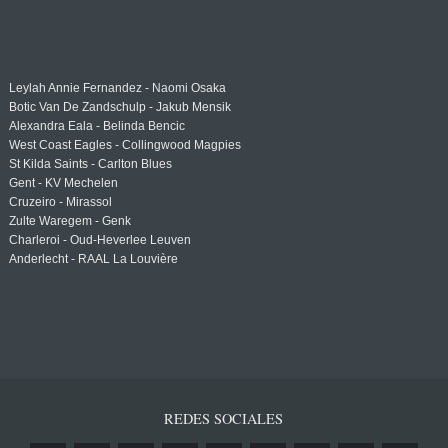
Leylah Annie Fernandez - Naomi Osaka
Botic Van De Zandschulp - Jakub Mensik
Alexandra Eala - Belinda Bencic
West Coast Eagles - Collingwood Magpies
St Kilda Saints - Carlton Blues
Gent - KV Mechelen
Cruzeiro - Mirassol
Zulte Waregem - Genk
Charleroi - Oud-Heverlee Leuven
Anderlecht - RAAL La Louvière
REDES SOCIALES