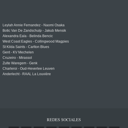
Leylah Annie Fernandez - Naomi Osaka
Botic Van De Zandschulp - Jakub Mensik
Alexandra Eala - Belinda Bencic
West Coast Eagles - Collingwood Magpies
St Kilda Saints - Carlton Blues
Gent - KV Mechelen
Cruzeiro - Mirassol
Zulte Waregem - Genk
Charleroi - Oud-Heverlee Leuven
Anderlecht - RAAL La Louvière
REDES SOCIALES