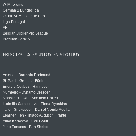
WTA Toronto
German 2 Bundesliga
CONCACAF League Cup
Liga Portugal
AFL
Belgian Jupiler Pro League
Brazilian Serie A
PRINCIPALES EVENTOS EN VIVO HOY
Arsenal - Borussia Dortmund
St. Pauli - Greuther Fürth
Energie Cottbus - Hannover
Nürnberg - Dynamo Dresden
Mansfield Town - Sheffield United
Ludmilla Samsonova - Elena Rybakina
Tallon Griekspoor - Daniel Merida Aguilar
Learner Tien - Thiago Augustin Tirante
Alina Korneeva - Cori Gauff
Joao Fonseca - Ben Shelton