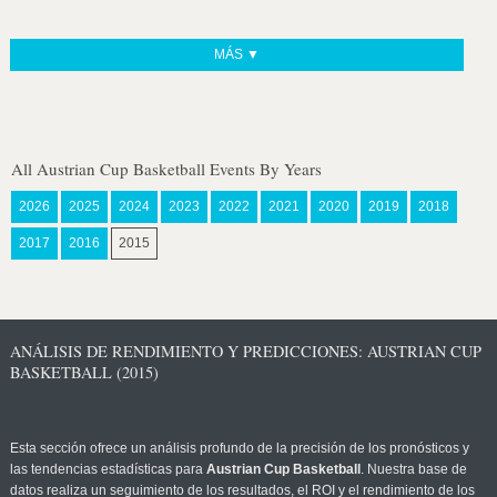
MÁS ▼
All Austrian Cup Basketball Events By Years
2026
2025
2024
2023
2022
2021
2020
2019
2018
2017
2016
2015
ANÁLISIS DE RENDIMIENTO Y PREDICCIONES: AUSTRIAN CUP
BASKETBALL (2015)
Esta sección ofrece un análisis profundo de la precisión de los pronósticos y
las tendencias estadísticas para
Austrian Cup Basketball
. Nuestra base de
datos realiza un seguimiento de los resultados, el ROI y el rendimiento de los