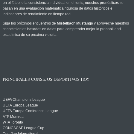
en el fútbol o la consistencia individual en el tenis, nuestros pronósticos se
basan en una evaluación matemática rigurosa de datos históricos e
indicadores de rendimiento en tiempo real.
Siga los próximos encuentros de
Mistelbach Mustangs
y aproveche nuestros
conocimientos basados en datos para comprender mejor la probabilidad
estadística de su próxima victoria.
PRINCIPALES CONSEJOS DEPORTIVOS HOY
UEFA Champions League
UEFA Europa League
UEFA Europa Conference League
ATP Montreal
WTA Toronto
CONCACAF League Cup
One Day International