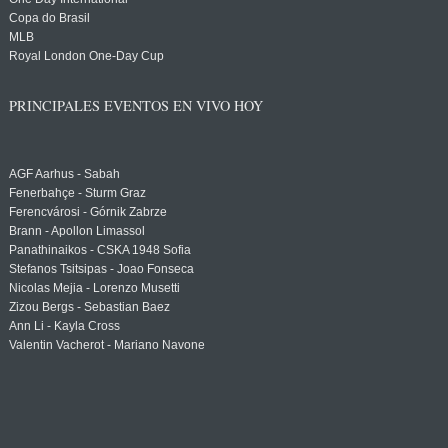
Copa do Brasil
MLB
Royal London One-Day Cup
PRINCIPALES EVENTOS EN VIVO HOY
AGF Aarhus - Sabah
Fenerbahçe - Sturm Graz
Ferencvárosi - Górnik Zabrze
Brann - Apollon Limassol
Panathinaikos - CSKA 1948 Sofia
Stefanos Tsitsipas - Joao Fonseca
Nicolas Mejia - Lorenzo Musetti
Zizou Bergs - Sebastian Baez
Ann Li - Kayla Cross
Valentin Vacherot - Mariano Navone