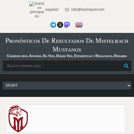
español
info@live2sport.com
Pronósticos De Resultados De Mistelbach
Mustangs
Consejos para Apostar, En Vivo, Dónde Ver, Estadísticas y Resultados, Resumen