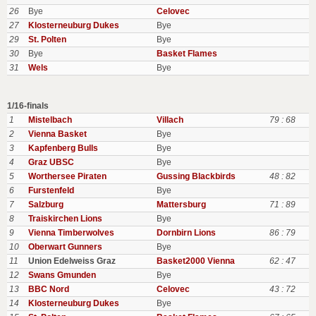
26
Bye
Celovec
27
Klosterneuburg Dukes
Bye
29
St. Polten
Bye
30
Bye
Basket Flames
31
Wels
Bye
1/16-finals
1
Mistelbach
Villach
79 : 68
2
Vienna Basket
Bye
3
Kapfenberg Bulls
Bye
4
Graz UBSC
Bye
5
Worthersee Piraten
Gussing Blackbirds
48 : 82
6
Furstenfeld
Bye
7
Salzburg
Mattersburg
71 : 89
8
Traiskirchen Lions
Bye
9
Vienna Timberwolves
Dornbirn Lions
86 : 79
10
Oberwart Gunners
Bye
11
Union Edelweiss Graz
Basket2000 Vienna
62 : 47
12
Swans Gmunden
Bye
13
BBC Nord
Celovec
43 : 72
14
Klosterneuburg Dukes
Bye