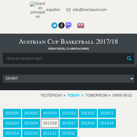
español
info@live2sport.com
Austrian Cup Basketball 2017/18
resultados, clasificaciones
YESTERDAY
TODAY
TOMORROW
09/08 09:02
2025/26
2024/25
2023/24
2022/23
2021/22
2020/21
2019/20
2018/19
2017/18
2016/17
2015/16
2014/15
2013/14
2012/13
2011/12
2010/11