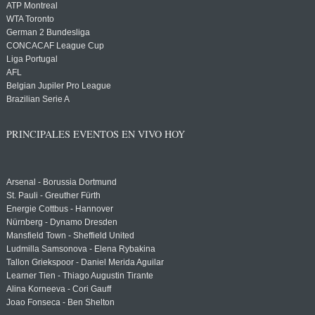
ATP Montreal
WTA Toronto
German 2 Bundesliga
CONCACAF League Cup
Liga Portugal
AFL
Belgian Jupiler Pro League
Brazilian Serie A
PRINCIPALES EVENTOS EN VIVO HOY
Arsenal - Borussia Dortmund
St. Pauli - Greuther Fürth
Energie Cottbus - Hannover
Nürnberg - Dynamo Dresden
Mansfield Town - Sheffield United
Ludmilla Samsonova - Elena Rybakina
Tallon Griekspoor - Daniel Merida Aguilar
Learner Tien - Thiago Augustin Tirante
Alina Korneeva - Cori Gauff
Joao Fonseca - Ben Shelton