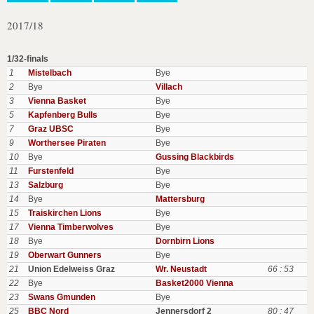
2017/18
1/32-finals
1
Mistelbach
Bye
2
Bye
Villach
3
Vienna Basket
Bye
5
Kapfenberg Bulls
Bye
7
Graz UBSC
Bye
9
Worthersee Piraten
Bye
10
Bye
Gussing Blackbirds
11
Furstenfeld
Bye
13
Salzburg
Bye
14
Bye
Mattersburg
15
Traiskirchen Lions
Bye
17
Vienna Timberwolves
Bye
18
Bye
Dornbirn Lions
19
Oberwart Gunners
Bye
21
Union Edelweiss Graz
Wr. Neustadt
66 : 53
22
Bye
Basket2000 Vienna
23
Swans Gmunden
Bye
25
BBC Nord
Jennersdorf 2
80 : 47