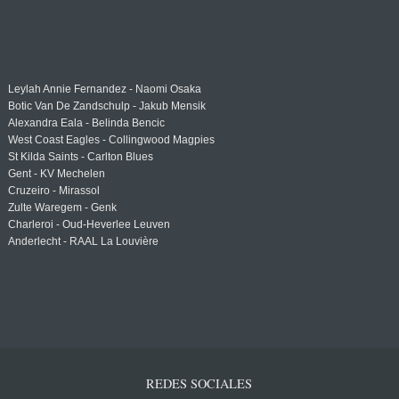
Leylah Annie Fernandez - Naomi Osaka
Botic Van De Zandschulp - Jakub Mensik
Alexandra Eala - Belinda Bencic
West Coast Eagles - Collingwood Magpies
St Kilda Saints - Carlton Blues
Gent - KV Mechelen
Cruzeiro - Mirassol
Zulte Waregem - Genk
Charleroi - Oud-Heverlee Leuven
Anderlecht - RAAL La Louvière
REDES SOCIALES