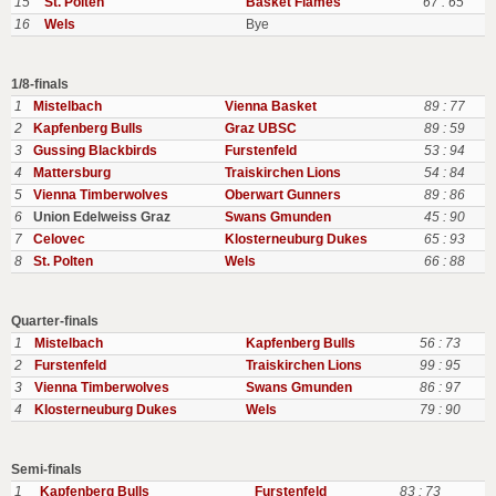
15
St. Polten
Basket Flames
67 : 65
16
Wels
Bye
1/8-finals
1
Mistelbach
Vienna Basket
89 : 77
2
Kapfenberg Bulls
Graz UBSC
89 : 59
3
Gussing Blackbirds
Furstenfeld
53 : 94
4
Mattersburg
Traiskirchen Lions
54 : 84
5
Vienna Timberwolves
Oberwart Gunners
89 : 86
6
Union Edelweiss Graz
Swans Gmunden
45 : 90
7
Celovec
Klosterneuburg Dukes
65 : 93
8
St. Polten
Wels
66 : 88
Quarter-finals
1
Mistelbach
Kapfenberg Bulls
56 : 73
2
Furstenfeld
Traiskirchen Lions
99 : 95
3
Vienna Timberwolves
Swans Gmunden
86 : 97
4
Klosterneuburg Dukes
Wels
79 : 90
Semi-finals
1
Kapfenberg Bulls
Furstenfeld
83 : 73