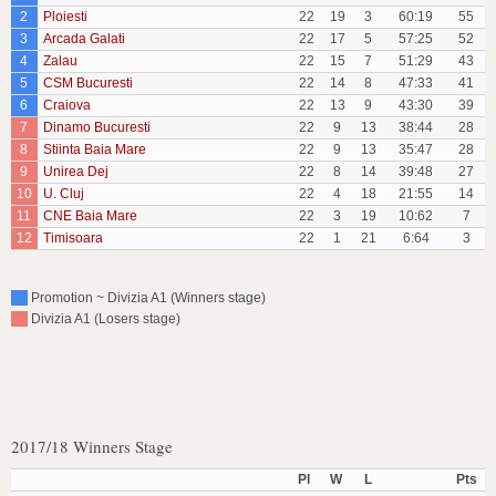
2
Ploiesti
22
19
3
60:19
55
3
Arcada Galati
22
17
5
57:25
52
4
Zalau
22
15
7
51:29
43
5
CSM Bucuresti
22
14
8
47:33
41
6
Craiova
22
13
9
43:30
39
7
Dinamo Bucuresti
22
9
13
38:44
28
8
Stiinta Baia Mare
22
9
13
35:47
28
9
Unirea Dej
22
8
14
39:48
27
10
U. Cluj
22
4
18
21:55
14
11
CNE Baia Mare
22
3
19
10:62
7
12
Timisoara
22
1
21
6:64
3
Promotion ~ Divizia A1 (Winners stage)
Divizia A1 (Losers stage)
2017/18 Winners Stage
Pl
W
L
Pts