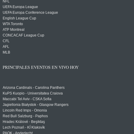
NFL
UEFA Europa League
UEFA Europa Conference League
English League Cup
WTA Toronto
ATP Montreal
CONCACAF League Cup
CFL
AFL
MLB
PRINCIPALES EVENTOS EN VIVO HOY
Arizona Cardinals - Carolina Panthers
KuPS Kuopio - Universitatea Craiova
Maccabi Tel Aviv - CSKA Sofia
Jagiellonia Białystok - Glasgow Rangers
Lincoln Red Imps - Omonia
Red Bull Salzburg - Paphos
Hradec Králové - Beşiktaş
Lech Poznań - KÍ Klaksvík
PAOK - Anderlecht