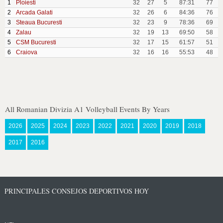
1
Ploiesti
32
27
5
87:31
77
2
Arcada Galati
32
26
6
84:36
76
3
Steaua Bucuresti
32
23
9
78:36
69
4
Zalau
32
19
13
69:50
58
5
CSM Bucuresti
32
17
15
61:57
51
6
Craiova
32
16
16
55:53
48
All Romanian Divizia A1 Volleyball Events By Years
2026
2025
2024
2023
2022
2021
2020
2019
2018
2017
2016
PRINCIPALES CONSEJOS DEPORTIVOS HOY