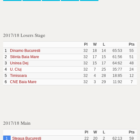
2017/18 Losers Stage
Pl
W
L
Pts
1
Dinamo Bucuresti
32
18
14
65:53
55
2
Stiinta Baia Mare
32
17
15
61:56
51
3
Unirea Dej
32
15
17
64:62
48
4
U. Cluj
32
7
25
35:77
24
5
Timisoara
32
4
28
18:85
12
6
CNE Baia Mare
32
3
29
11:92
7
2017/18 Main
Pl
W
L
Pts
1
Steaua Bucuresti
22
20
2
62:13
59