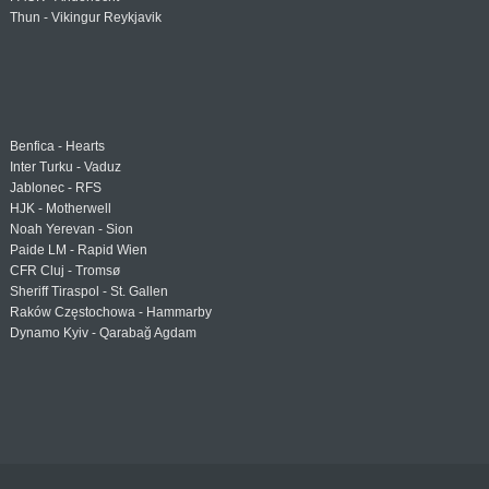
Thun - Vikingur Reykjavik
Benfica - Hearts
Inter Turku - Vaduz
Jablonec - RFS
HJK - Motherwell
Noah Yerevan - Sion
Paide LM - Rapid Wien
CFR Cluj - Tromsø
Sheriff Tiraspol - St. Gallen
Raków Częstochowa - Hammarby
Dynamo Kyiv - Qarabağ Agdam