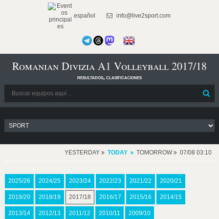
español
info@live2sport.com
Romanian Divizia A1 Volleyball 2017/18
resultados, clasificaciones
YESTERDAY
TODAY
TOMORROW
07/08 03:10
2025/26
2024/25
2023/24
2022/23
2021/22
2020/21
2019/20
2018/19
2017/18
2016/17
2015/16
2014/15
2013/14
2012/13
2011/12
2010/11
2009/10