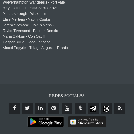
Wolverhampton Wanderers - Port Vale
Maya Joint - Ludmilla Samsonova
Middlesbrough - Wrexham
Elise Mertens - Naomi Osaka
Terence Atmane - Jakub Mensik
Taylor Townsend - Belinda Bencic
Maria Sakkari - Cori Gauff
Casper Ruud - Joao Fonseca
Alexei Popyrin - Thiago Augustin Tirante
REDES SOCIALES