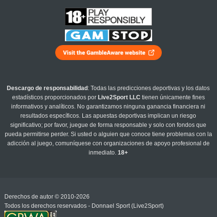
Descargo de responsabilidad
: Todas las predicciones deportivas y los datos
estadísticos proporcionados por
Live2Sport LLC
tienen únicamente fines
informativos y analíticos. No garantizamos ninguna ganancia financiera ni
resultados específicos. Las apuestas deportivas implican un riesgo
significativo; por favor, juegue de forma responsable y solo con fondos que
pueda permitirse perder. Si usted o alguien que conoce tiene problemas con la
adicción al juego, comuníquese con organizaciones de apoyo profesional de
inmediato.
18+
Derechos de autor © 2010-2026
Todos los derechos reservados - Donnael Sport (Live2Sport)