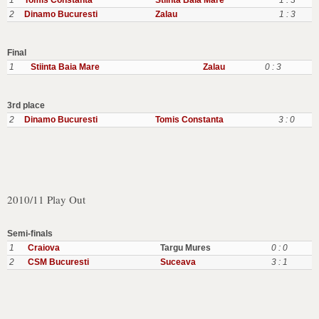
1
Tomis Constanta
Stiinta Baia Mare
1 : 3
2
Dinamo Bucuresti
Zalau
1 : 3
Final
1
Stiinta Baia Mare
Zalau
0 : 3
3rd place
2
Dinamo Bucuresti
Tomis Constanta
3 : 0
2010/11 Play Out
Semi-finals
1
Craiova
Targu Mures
0 : 0
2
CSM Bucuresti
Suceava
3 : 1