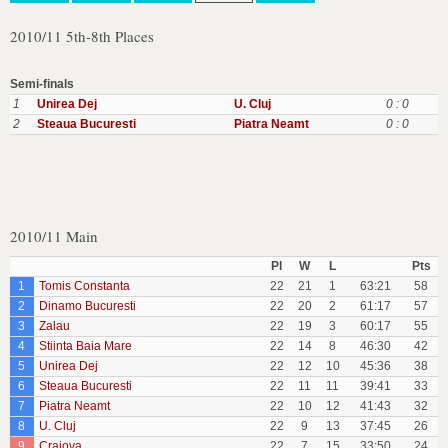
2010/11 5th-8th Places
Semi-finals
1
Unirea Dej
U. Cluj
0 : 0
2
Steaua Bucuresti
Piatra Neamt
0 : 0
2010/11 Main
Pl
W
L
Pts
1
Tomis Constanta
22
21
1
63:21
58
2
Dinamo Bucuresti
22
20
2
61:17
57
3
Zalau
22
19
3
60:17
55
4
Stiinta Baia Mare
22
14
8
46:30
42
5
Unirea Dej
22
12
10
45:36
38
6
Steaua Bucuresti
22
11
11
39:41
33
7
Piatra Neamt
22
10
12
41:43
32
8
U. Cluj
22
9
13
37:45
26
9
Craiova
22
7
15
33:50
24