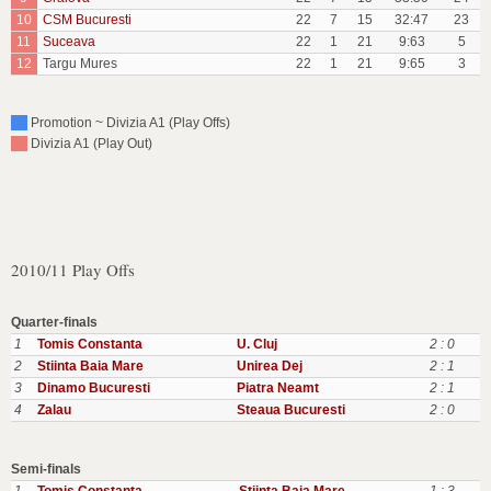
10
CSM Bucuresti
22
7
15
32:47
23
11
Suceava
22
1
21
9:63
5
12
Targu Mures
22
1
21
9:65
3
Promotion ~ Divizia A1 (Play Offs)
Divizia A1 (Play Out)
2010/11 Play Offs
Quarter-finals
1
Tomis Constanta
U. Cluj
2 : 0
2
Stiinta Baia Mare
Unirea Dej
2 : 1
3
Dinamo Bucuresti
Piatra Neamt
2 : 1
4
Zalau
Steaua Bucuresti
2 : 0
Semi-finals