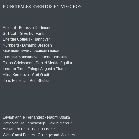
PRINCIPALES EVENTOS EN VIVO HOY
Arsenal - Borussia Dortmund
St. Pauli - Greuther Fürth
Energie Cottbus - Hannover
Nürnberg - Dynamo Dresden
Mansfield Town - Sheffield United
Ludmilla Samsonova - Elena Rybakina
Tallon Griekspoor - Daniel Merida Aguilar
Learner Tien - Thiago Augustin Tirante
Alina Korneeva - Cori Gauff
Joao Fonseca - Ben Shelton
Leylah Annie Fernandez - Naomi Osaka
Botic Van De Zandschulp - Jakub Mensik
Alexandra Eala - Belinda Bencic
West Coast Eagles - Collingwood Magpies