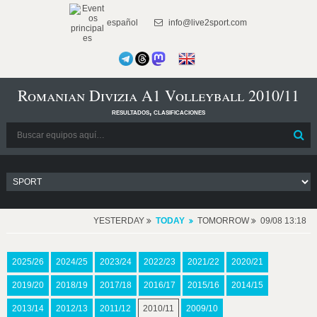
español
info@live2sport.com
Romanian Divizia A1 Volleyball 2010/11
resultados, clasificaciones
YESTERDAY
TODAY
TOMORROW
09/08 13:18
2025/26
2024/25
2023/24
2022/23
2021/22
2020/21
2019/20
2018/19
2017/18
2016/17
2015/16
2014/15
2013/14
2012/13
2011/12
2010/11
2009/10