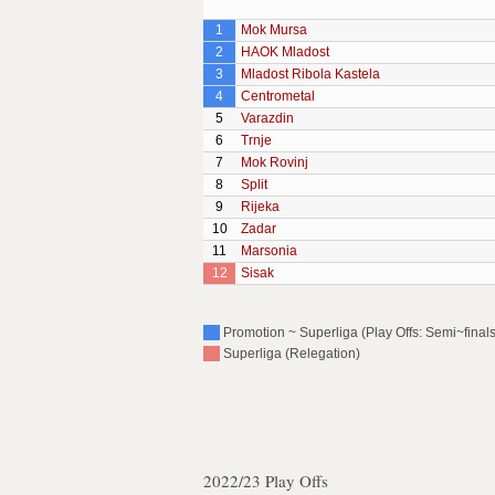
1
Mok Mursa
2
HAOK Mladost
3
Mladost Ribola Kastela
4
Centrometal
5
Varazdin
6
Trnje
7
Mok Rovinj
8
Split
9
Rijeka
10
Zadar
11
Marsonia
12
Sisak
Promotion ~ Superliga (Play Offs: Semi~finals
Superliga (Relegation)
2022/23 Play Offs