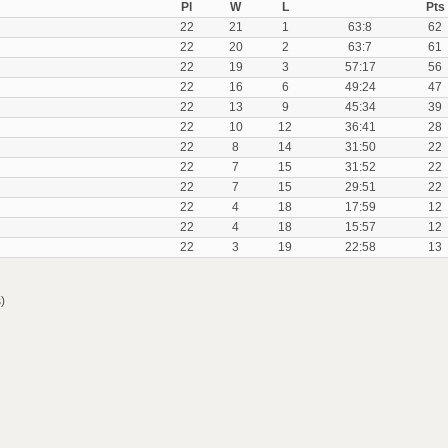
Pl
W
L
Pts
22
21
1
63:8
62
22
20
2
63:7
61
22
19
3
57:17
56
22
16
6
49:24
47
22
13
9
45:34
39
22
10
12
36:41
28
22
8
14
31:50
22
22
7
15
31:52
22
22
7
15
29:51
22
22
4
18
17:59
12
22
4
18
15:57
12
22
3
19
22:58
13
)