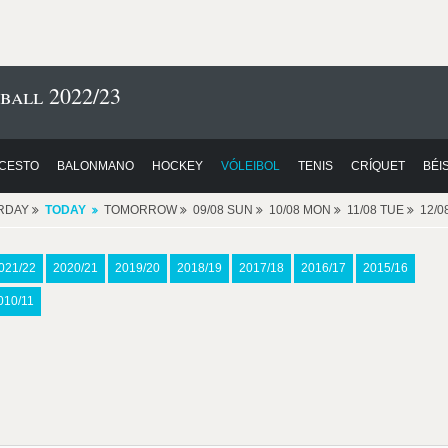
ball 2022/23
CESTO
BALONMANO
HOCKEY
VÓLEIBOL
TENIS
CRÍQUET
BÉI
RDAY
TODAY
TOMORROW
09/08 SUN
10/08 MON
11/08 TUE
12/
021/22
2020/21
2019/20
2018/19
2017/18
2016/17
2015/16
010/11