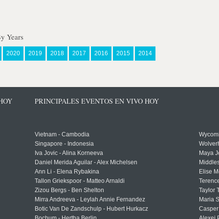
By Years
2020
2019
2018
2017
2016
2015
2014
 HOY
PRINCIPALES EVENTOS EN VIVO HOY
Vietnam - Cambodia
Wycomb
Singapore - Indonesia
Wolver
Iva Jovic - Alina Korneeva
Maya J
Daniel Merida Aguilar - Alex Michelsen
Middle
Ann Li - Elena Rybakina
Elise M
Tallon Griekspoor - Matteo Arnaldi
Terenc
Zizou Bergs - Ben Shelton
Taylor 
Mirra Andreeva - Leylah Annie Fernandez
Maria S
Botic Van De Zandschulp - Hubert Hurkacz
Casper
Bochum - Hertha Berlin
Alexei 