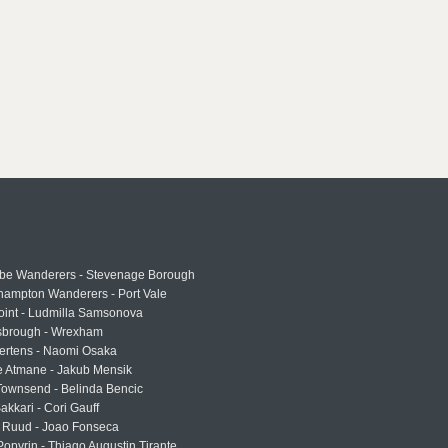
e Wanderers - Stevenage Borough
hampton Wanderers - Port Vale
oint - Ludmilla Samsonova
sbrough - Wrexham
ertens - Naomi Osaka
e Atmane - Jakub Mensik
Townsend - Belinda Bencic
akkari - Cori Gauff
 Ruud - Joao Fonseca
Popyrin - Thiago Augustin Tirante