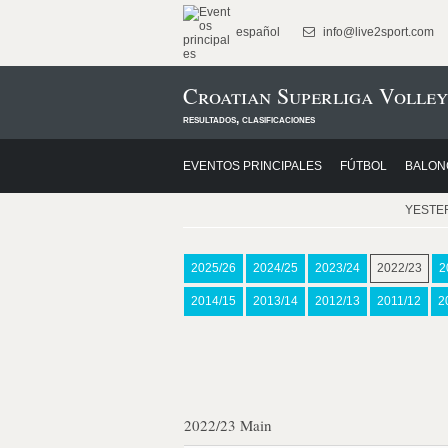
español
info@live2sport.com
Croatian Superliga Volley
resultados, clasificaciones
EVENTOS PRINCIPALES
FÚTBOL
BALON
YESTE
2025/26
2024/25
2023/24
2022/23
2
2014/15
2013/14
2012/13
2011/12
2
2022/23 Main