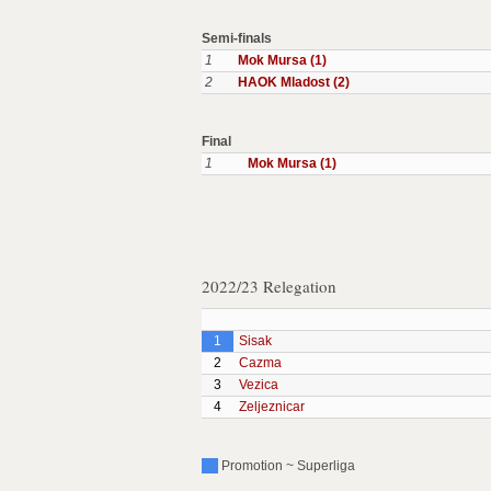
Semi-finals
1
Mok Mursa (1)
2
HAOK Mladost (2)
Final
1
Mok Mursa (1)
2022/23 Relegation
1
Sisak
2
Cazma
3
Vezica
4
Zeljeznicar
Promotion ~ Superliga