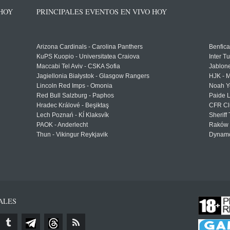
 HOY
PRINCIPALES EVENTOS EN VIVO HOY
Arizona Cardinals - Carolina Panthers
Benfica
KuPS Kuopio - Universitatea Craiova
Inter T
Maccabi Tel Aviv - CSKA Sofia
Jablon
Jagiellonia Białystok - Glasgow Rangers
HJK - M
Lincoln Red Imps - Omonia
Noah Y
Red Bull Salzburg - Paphos
Paide 
Hradec Králové - Beşiktaş
CFR Cl
Lech Poznań - KÍ Klaksvík
Sheriff 
PAOK - Anderlecht
Raków 
Thun - Vikingur Reykjavik
Dynamo
ALES