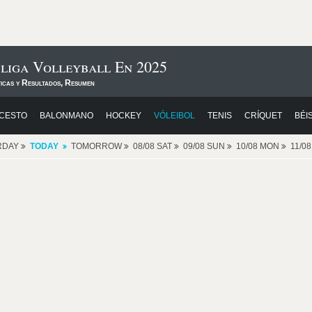
liga Volleyball En 2025
ticas y Resultados, Resumen
CESTO
BALONMANO
HOCKEY
VÓLEIBOL
TENIS
CRÍQUET
BÉI
RDAY
TODAY
TOMORROW
08/08 SAT
09/08 SUN
10/08 MON
11/0