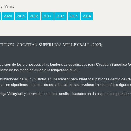
By Years
2020
2019
2018
2017
2016
2015
2014
CIONES: CROATIAN SUPERLIGA VOLLEYBALL (2025)
ecisión de los pronósticos y las tendencias estadísticas para
Croatian Superliga Vo
imiento de los modelos durante la temporada
2025
.
timaciones de ML" y "Cuotas en Descenso" para identificar patrones dentro de
Cr
as en algoritmos, nuestros datos se basan en una evaluación matemática rigurosa
liga Volleyball
y aproveche nuestros análisis basados en datos para comprender me