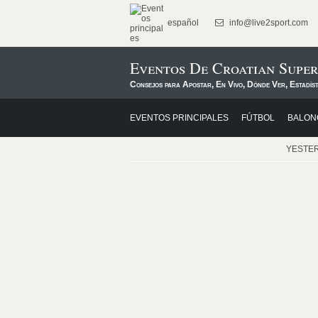
español
info@live2sport.com
Eventos De Croatian Super
Consejos para Apostar, En Vivo, Dónde Ver, Estadís
EVENTOS PRINCIPALES
FÚTBOL
BALON
YESTE