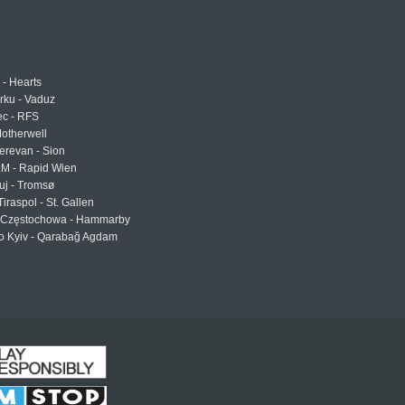
 - Hearts
urku - Vaduz
ec - RFS
otherwell
erevan - Sion
LM - Rapid Wien
uj - Tromsø
Tiraspol - St. Gallen
Częstochowa - Hammarby
 Kyiv - Qarabağ Agdam