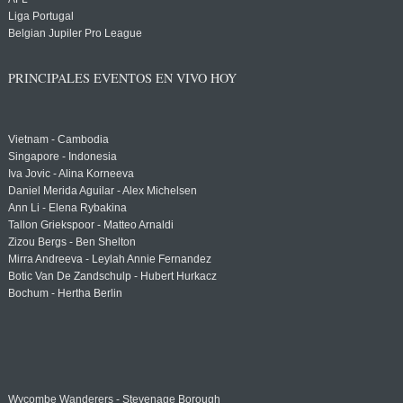
Liga Portugal
Belgian Jupiler Pro League
PRINCIPALES EVENTOS EN VIVO HOY
Vietnam - Cambodia
Singapore - Indonesia
Iva Jovic - Alina Korneeva
Daniel Merida Aguilar - Alex Michelsen
Ann Li - Elena Rybakina
Tallon Griekspoor - Matteo Arnaldi
Zizou Bergs - Ben Shelton
Mirra Andreeva - Leylah Annie Fernandez
Botic Van De Zandschulp - Hubert Hurkacz
Bochum - Hertha Berlin
Wycombe Wanderers - Stevenage Borough