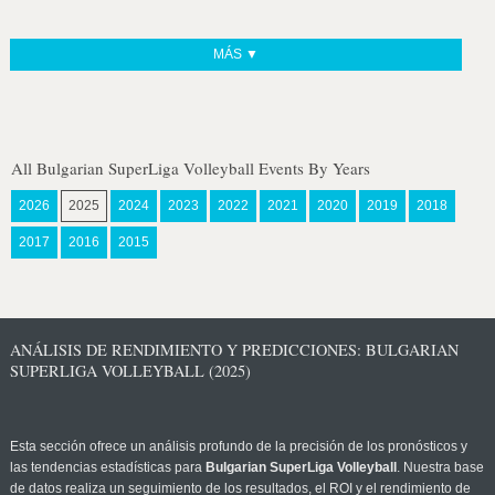
MÁS ▼
All Bulgarian SuperLiga Volleyball Events By Years
2026
2025
2024
2023
2022
2021
2020
2019
2018
2017
2016
2015
ANÁLISIS DE RENDIMIENTO Y PREDICCIONES: BULGARIAN
SUPERLIGA VOLLEYBALL (2025)
Esta sección ofrece un análisis profundo de la precisión de los pronósticos y
las tendencias estadísticas para
Bulgarian SuperLiga Volleyball
. Nuestra base
de datos realiza un seguimiento de los resultados, el ROI y el rendimiento de