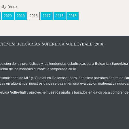
s By Years
2020
2019
2018
2017
2016
2015
CIONES: BULGARIAN SUPERLIGA VOLLEYBALL (2018)
ecisión de los pronósticos y las tendencias estadísticas para
Bulgarian SuperLiga 
imiento de los modelos durante la temporada
2018
.
timaciones de ML" y "Cuotas en Descenso" para identificar patrones dentro de
Bu
as en algoritmos, nuestros datos se basan en una evaluación matemática rigurosa
rLiga Volleyball
y aproveche nuestros análisis basados en datos para comprender 