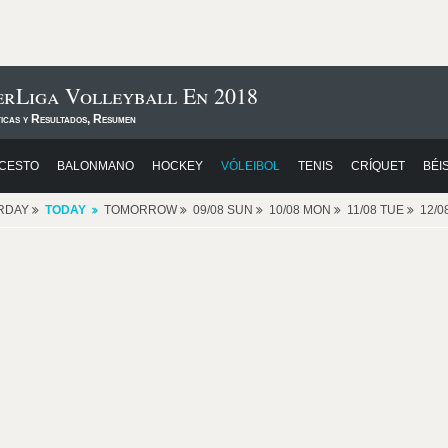
erLiga Volleyball En 2018
ticas y Resultados, Resumen
CESTO
BALONMANO
HOCKEY
VÓLEIBOL
TENIS
CRÍQUET
BÉI
RDAY
TODAY
TOMORROW
09/08 SUN
10/08 MON
11/08 TUE
12/