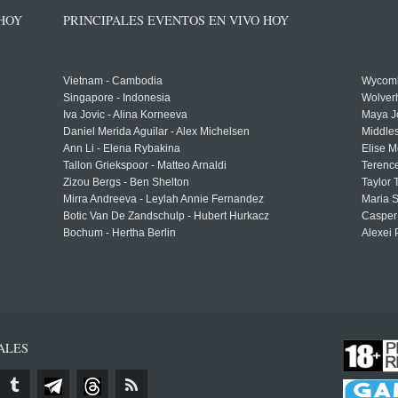
 HOY
PRINCIPALES EVENTOS EN VIVO HOY
Vietnam - Cambodia
Wycomb
Singapore - Indonesia
Wolver
Iva Jovic - Alina Korneeva
Maya J
Daniel Merida Aguilar - Alex Michelsen
Middle
Ann Li - Elena Rybakina
Elise M
Tallon Griekspoor - Matteo Arnaldi
Terenc
Zizou Bergs - Ben Shelton
Taylor 
Mirra Andreeva - Leylah Annie Fernandez
Maria S
Botic Van De Zandschulp - Hubert Hurkacz
Casper
Bochum - Hertha Berlin
Alexei 
ALES