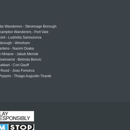
e Wanderers - Stevenage Borough
hampton Wanderers - Port Vale
oint - Ludmilla Samsonova
sbrough - Wrexham
ertens - Naomi Osaka
e Atmane - Jakub Mensik
Townsend - Belinda Bencic
akkari - Cori Gauff
 Ruud - Joao Fonseca
Popyrin - Thiago Augustin Tirante