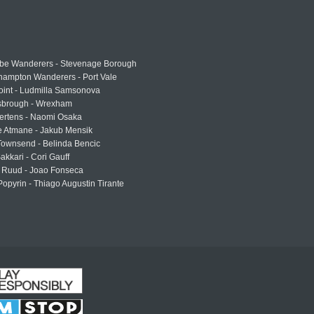
e Wanderers - Stevenage Borough
hampton Wanderers - Port Vale
oint - Ludmilla Samsonova
sbrough - Wrexham
ertens - Naomi Osaka
e Atmane - Jakub Mensik
Townsend - Belinda Bencic
akkari - Cori Gauff
 Ruud - Joao Fonseca
Popyrin - Thiago Augustin Tirante