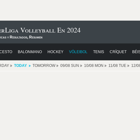
erLiga Volleyball En 2024
ticas y Resultados, Resumen
CESTO
BALONMANO
HOCKEY
VÓLEIBOL
TENIS
CRÍQUET
BÉI
RDAY
TODAY
TOMORROW
09/08 SUN
10/08 MON
11/08 TUE
12/