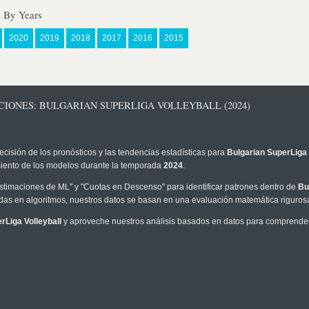
s By Years
2020
2019
2018
2017
2016
2015
CIONES: BULGARIAN SUPERLIGA VOLLEYBALL (2024)
ecisión de los pronósticos y las tendencias estadísticas para
Bulgarian SuperLiga 
imiento de los modelos durante la temporada
2024
.
timaciones de ML" y "Cuotas en Descenso" para identificar patrones dentro de
Bu
as en algoritmos, nuestros datos se basan en una evaluación matemática rigurosa
rLiga Volleyball
y aproveche nuestros análisis basados en datos para comprender 