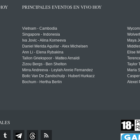
 HOY
PRINCIPALES EVENTOS EN VIVO HOY
Vietnam - Cambodia
Wycomb
Singapore - Indonesia
Wolver
Iva Jovic - Alina Korneeva
Maya J
Daniel Merida Aguilar - Alex Michelsen
Middle
Ann Li - Elena Rybakina
Elise M
Tallon Griekspoor - Matteo Arnaldi
Terenc
Zizou Bergs - Ben Shelton
Taylor 
Mirra Andreeva - Leylah Annie Fernandez
Maria S
Botic Van De Zandschulp - Hubert Hurkacz
Casper
Bochum - Hertha Berlin
Alexei 
ALES