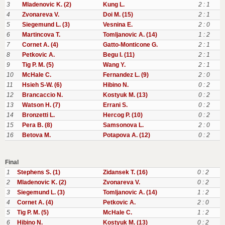
3
Mladenovic K. (2)
Kung L.
2 : 1
4
Zvonareva V.
Doi M. (15)
2 : 1
5
Siegemund L. (3)
Vesnina E.
2 : 0
6
Martincova T.
Tomljanovic A. (14)
1 : 2
7
Cornet A. (4)
Gatto-Monticone G.
2 : 1
8
Petkovic A.
Begu I. (11)
2 : 1
9
Tig P. M. (5)
Wang Y.
2 : 1
10
McHale C.
Fernandez L. (9)
2 : 0
11
Hsieh S-W. (6)
Hibino N.
0 : 2
12
Brancaccio N.
Kostyuk M. (13)
0 : 2
13
Watson H. (7)
Errani S.
0 : 2
14
Bronzetti L.
Hercog P. (10)
0 : 2
15
Pera B. (8)
Samsonova L.
2 : 0
16
Betova M.
Potapova A. (12)
0 : 2
Final
1
Stephens S. (1)
Zidansek T. (16)
0 : 2
2
Mladenovic K. (2)
Zvonareva V.
0 : 2
3
Siegemund L. (3)
Tomljanovic A. (14)
1 : 2
4
Cornet A. (4)
Petkovic A.
2 : 0
5
Tig P. M. (5)
McHale C.
1 : 2
6
Hibino N.
Kostyuk M. (13)
0 : 2