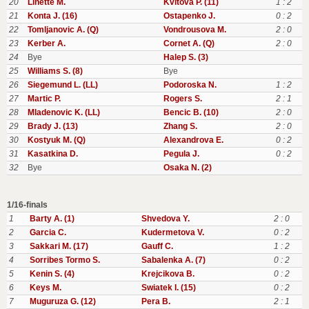
20
Linette M.
Kvitova P. (11)
1 : 2
21
Konta J. (16)
Ostapenko J.
0 : 2
22
Tomljanovic A. (Q)
Vondrousova M.
2 : 0
23
Kerber A.
Cornet A. (Q)
2 : 0
24
Bye
Halep S. (3)
25
Williams S. (8)
Bye
26
Siegemund L. (LL)
Podoroska N.
1 : 2
27
Martic P.
Rogers S.
2 : 1
28
Mladenovic K. (LL)
Bencic B. (10)
2 : 0
29
Brady J. (13)
Zhang S.
2 : 0
30
Kostyuk M. (Q)
Alexandrova E.
0 : 2
31
Kasatkina D.
Pegula J.
0 : 2
32
Bye
Osaka N. (2)
1/16-finals
1
Barty A. (1)
Shvedova Y.
2 : 0
2
Garcia C.
Kudermetova V.
0 : 2
3
Sakkari M. (17)
Gauff C.
1 : 2
4
Sorribes Tormo S.
Sabalenka A. (7)
0 : 2
5
Kenin S. (4)
Krejcikova B.
0 : 2
6
Keys M.
Swiatek I. (15)
0 : 2
7
Muguruza G. (12)
Pera B.
2 : 1