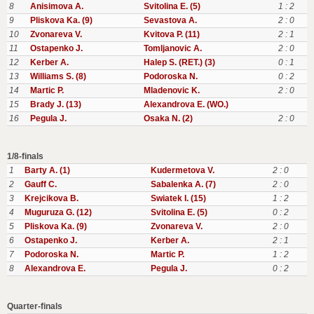
8
Anisimova A.
Svitolina E. (5)
1 : 2
9
Pliskova Ka. (9)
Sevastova A.
2 : 0
10
Zvonareva V.
Kvitova P. (11)
2 : 1
11
Ostapenko J.
Tomljanovic A.
2 : 0
12
Kerber A.
Halep S. (RET.) (3)
0 : 1
13
Williams S. (8)
Podoroska N.
0 : 2
14
Martic P.
Mladenovic K.
2 : 0
15
Brady J. (13)
Alexandrova E. (WO.)
16
Pegula J.
Osaka N. (2)
2 : 0
1/8-finals
1
Barty A. (1)
Kudermetova V.
2 : 0
2
Gauff C.
Sabalenka A. (7)
2 : 0
3
Krejcikova B.
Swiatek I. (15)
1 : 2
4
Muguruza G. (12)
Svitolina E. (5)
0 : 2
5
Pliskova Ka. (9)
Zvonareva V.
2 : 0
6
Ostapenko J.
Kerber A.
2 : 1
7
Podoroska N.
Martic P.
1 : 2
8
Alexandrova E.
Pegula J.
0 : 2
Quarter-finals