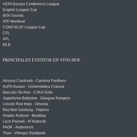
UEFA Europa Conference League
English League Cup
WTA Toronto
ATP Montreal
CONCACAF League Cup
CFL
AFL
MLB
PRINCIPALES EVENTOS EN VIVO HOY
Arizona Cardinals - Carolina Panthers
KuPS Kuopio - Universitatea Craiova
Maccabi Tel Aviv - CSKA Sofia
Jagiellonia Białystok - Glasgow Rangers
Lincoln Red Imps - Omonia
Red Bull Salzburg - Paphos
Hradec Králové - Beşiktaş
Lech Poznań - KÍ Klaksvík
PAOK - Anderlecht
Thun - Vikingur Reykjavik