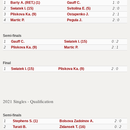
1
Barty A. (RET.) (1)
Gauff C.
1 : 0
2
Swiatek I. (15)
Svitolina E. (5)
2 : 0
3
Pliskova Ka. (9)
Ostapenko J.
2 : 1
4
Martic P.
Pegula J.
2 : 0
Semi-finals
1
Gauff C.
Swiatek I. (15)
0 : 2
2
Pliskova Ka. (9)
Martic P.
2 : 1
Final
1
Swiatek I. (15)
Pliskova Ka. (9)
2 : 0
2021 Singles - Qualification
Semi-finals
1
Stephens S. (1)
Bolsova Zadoinov A.
2 : 0
2
Turati B.
Zidansek T. (16)
0 : 2