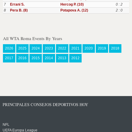
7
Errani S.
Hercog P. (10)
0 : 2
8
Pera B. (8)
Potapova A. (12)
2 : 0
All WTA Roma Events By Years
2026
2025
2024
2023
2022
2021
2020
2019
2018
2017
2016
2015
2014
2013
2012
PRINCIPALES CONSEJOS DEPORTIVOS HOY
NFL
UEFA Europa League