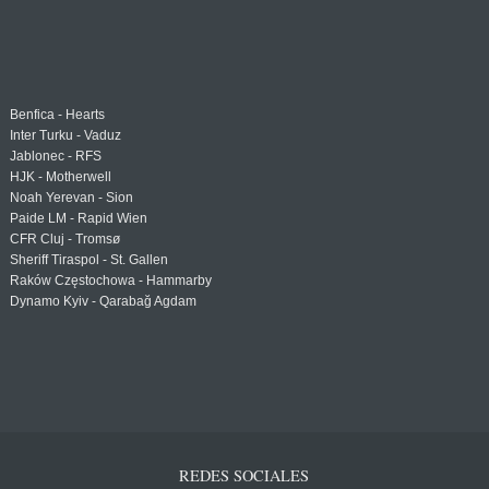
Benfica - Hearts
Inter Turku - Vaduz
Jablonec - RFS
HJK - Motherwell
Noah Yerevan - Sion
Paide LM - Rapid Wien
CFR Cluj - Tromsø
Sheriff Tiraspol - St. Gallen
Raków Częstochowa - Hammarby
Dynamo Kyiv - Qarabağ Agdam
REDES SOCIALES