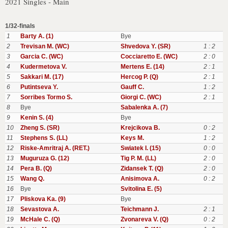
2021 Singles - Main
1/32-finals
1
Barty A. (1)
Bye
2
Trevisan M. (WC)
Shvedova Y. (SR)
1 : 2
3
Garcia C. (WC)
Cocciaretto E. (WC)
2 : 0
4
Kudermetova V.
Mertens E. (14)
2 : 1
5
Sakkari M. (17)
Hercog P. (Q)
2 : 1
6
Putintseva Y.
Gauff C.
1 : 2
7
Sorribes Tormo S.
Giorgi C. (WC)
2 : 1
8
Bye
Sabalenka A. (7)
9
Kenin S. (4)
Bye
10
Zheng S. (SR)
Krejcikova B.
0 : 2
11
Stephens S. (LL)
Keys M.
1 : 2
12
Riske-Amritraj A. (RET.)
Swiatek I. (15)
0 : 0
13
Muguruza G. (12)
Tig P. M. (LL)
2 : 0
14
Pera B. (Q)
Zidansek T. (Q)
2 : 0
15
Wang Q.
Anisimova A.
0 : 2
16
Bye
Svitolina E. (5)
17
Pliskova Ka. (9)
Bye
18
Sevastova A.
Teichmann J.
2 : 1
19
McHale C. (Q)
Zvonareva V. (Q)
0 : 2