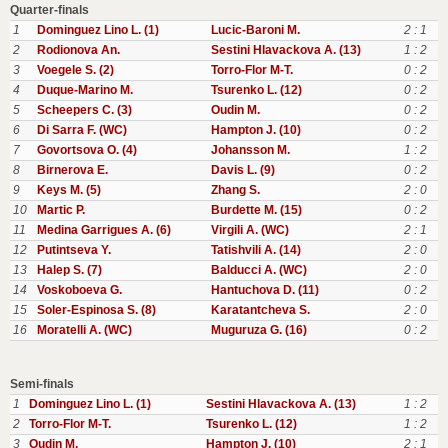
Quarter-finals
1
Dominguez Lino L. (1)
Lucic-Baroni M.
2 : 1
2
Rodionova An.
Sestini Hlavackova A. (13)
1 : 2
3
Voegele S. (2)
Torro-Flor M-T.
0 : 2
4
Duque-Marino M.
Tsurenko L. (12)
0 : 2
5
Scheepers C. (3)
Oudin M.
0 : 2
6
Di Sarra F. (WC)
Hampton J. (10)
0 : 2
7
Govortsova O. (4)
Johansson M.
1 : 2
8
Birnerova E.
Davis L. (9)
0 : 2
9
Keys M. (5)
Zhang S.
2 : 0
10
Martic P.
Burdette M. (15)
0 : 2
11
Medina Garrigues A. (6)
Virgili A. (WC)
2 : 1
12
Putintseva Y.
Tatishvili A. (14)
2 : 0
13
Halep S. (7)
Balducci A. (WC)
2 : 0
14
Voskoboeva G.
Hantuchova D. (11)
0 : 2
15
Soler-Espinosa S. (8)
Karatantcheva S.
2 : 0
16
Moratelli A. (WC)
Muguruza G. (16)
0 : 2
Semi-finals
1
Dominguez Lino L. (1)
Sestini Hlavackova A. (13)
1 : 2
2
Torro-Flor M-T.
Tsurenko L. (12)
1 : 2
3
Oudin M.
Hampton J. (10)
2 : 1