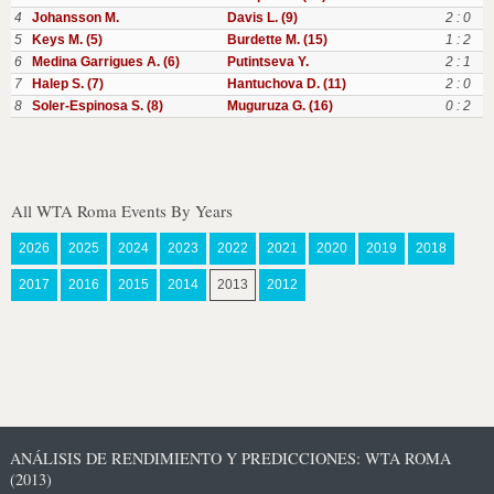
4
Johansson M.
Davis L. (9)
2 : 0
5
Keys M. (5)
Burdette M. (15)
1 : 2
6
Medina Garrigues A. (6)
Putintseva Y.
2 : 1
7
Halep S. (7)
Hantuchova D. (11)
2 : 0
8
Soler-Espinosa S. (8)
Muguruza G. (16)
0 : 2
All WTA Roma Events By Years
2026
2025
2024
2023
2022
2021
2020
2019
2018
2017
2016
2015
2014
2013
2012
ANÁLISIS DE RENDIMIENTO Y PREDICCIONES: WTA ROMA
(2013)