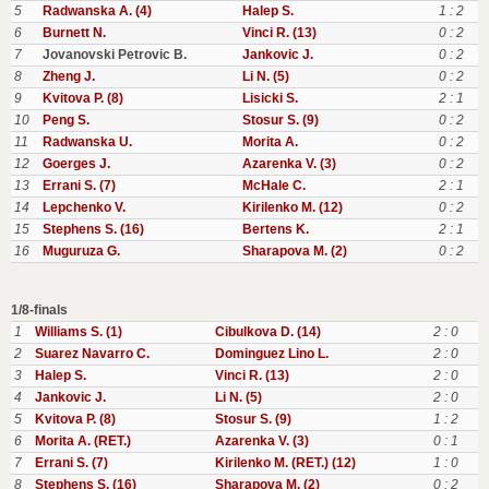
5
Radwanska A. (4)
Halep S.
1 : 2
6
Burnett N.
Vinci R. (13)
0 : 2
7
Jovanovski Petrovic B.
Jankovic J.
0 : 2
8
Zheng J.
Li N. (5)
0 : 2
9
Kvitova P. (8)
Lisicki S.
2 : 1
10
Peng S.
Stosur S. (9)
0 : 2
11
Radwanska U.
Morita A.
0 : 2
12
Goerges J.
Azarenka V. (3)
0 : 2
13
Errani S. (7)
McHale C.
2 : 1
14
Lepchenko V.
Kirilenko M. (12)
0 : 2
15
Stephens S. (16)
Bertens K.
2 : 1
16
Muguruza G.
Sharapova M. (2)
0 : 2
1/8-finals
1
Williams S. (1)
Cibulkova D. (14)
2 : 0
2
Suarez Navarro C.
Dominguez Lino L.
2 : 0
3
Halep S.
Vinci R. (13)
2 : 0
4
Jankovic J.
Li N. (5)
2 : 0
5
Kvitova P. (8)
Stosur S. (9)
1 : 2
6
Morita A. (RET.)
Azarenka V. (3)
0 : 1
7
Errani S. (7)
Kirilenko M. (RET.) (12)
1 : 0
8
Stephens S. (16)
Sharapova M. (2)
0 : 2