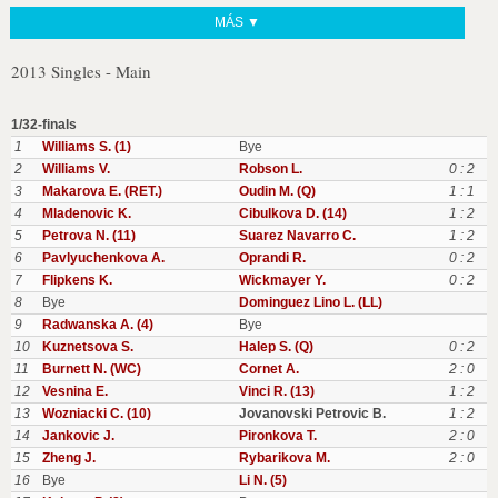
MÁS ▼
2013 Singles - Main
1/32-finals
1
Williams S. (1)
Bye
2
Williams V.
Robson L.
0 : 2
3
Makarova E. (RET.)
Oudin M. (Q)
1 : 1
4
Mladenovic K.
Cibulkova D. (14)
1 : 2
5
Petrova N. (11)
Suarez Navarro C.
1 : 2
6
Pavlyuchenkova A.
Oprandi R.
0 : 2
7
Flipkens K.
Wickmayer Y.
0 : 2
8
Bye
Dominguez Lino L. (LL)
9
Radwanska A. (4)
Bye
10
Kuznetsova S.
Halep S. (Q)
0 : 2
11
Burnett N. (WC)
Cornet A.
2 : 0
12
Vesnina E.
Vinci R. (13)
1 : 2
13
Wozniacki C. (10)
Jovanovski Petrovic B.
1 : 2
14
Jankovic J.
Pironkova T.
2 : 0
15
Zheng J.
Rybarikova M.
2 : 0
16
Bye
Li N. (5)