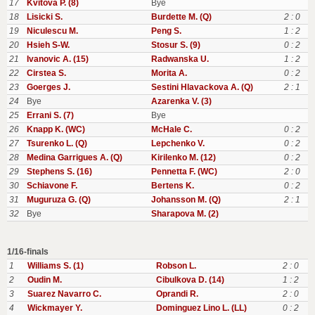
17
Kvitova P. (8)
Bye
18
Lisicki S.
Burdette M. (Q)
2 : 0
19
Niculescu M.
Peng S.
1 : 2
20
Hsieh S-W.
Stosur S. (9)
0 : 2
21
Ivanovic A. (15)
Radwanska U.
1 : 2
22
Cirstea S.
Morita A.
0 : 2
23
Goerges J.
Sestini Hlavackova A. (Q)
2 : 1
24
Bye
Azarenka V. (3)
25
Errani S. (7)
Bye
26
Knapp K. (WC)
McHale C.
0 : 2
27
Tsurenko L. (Q)
Lepchenko V.
0 : 2
28
Medina Garrigues A. (Q)
Kirilenko M. (12)
0 : 2
29
Stephens S. (16)
Pennetta F. (WC)
2 : 0
30
Schiavone F.
Bertens K.
0 : 2
31
Muguruza G. (Q)
Johansson M. (Q)
2 : 1
32
Bye
Sharapova M. (2)
1/16-finals
1
Williams S. (1)
Robson L.
2 : 0
2
Oudin M.
Cibulkova D. (14)
1 : 2
3
Suarez Navarro C.
Oprandi R.
2 : 0
4
Wickmayer Y.
Dominguez Lino L. (LL)
0 : 2