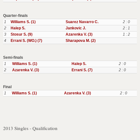
Quarter-finals
1
Williams S. (1)
Suarez Navarro C.
2 : 0
2
Halep S.
Jankovic J.
2 : 1
3
Stosur S. (9)
Azarenka V. (3)
1 : 2
4
Errani S. (WO.) (7)
Sharapova M. (2)
Semi-finals
1
Williams S. (1)
Halep S.
2 : 0
2
Azarenka V. (3)
Errani S. (7)
2 : 0
Final
1
Williams S. (1)
Azarenka V. (3)
2 : 0
2013 Singles - Qualification