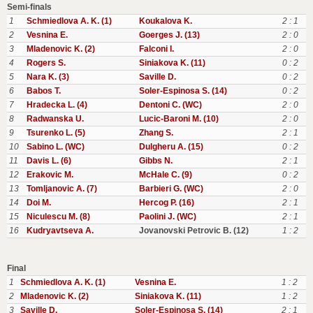
Semi-finals
1
Schmiedlova A. K. (1)
Koukalova K.
2 : 1
2
Vesnina E.
Goerges J. (13)
2 : 0
3
Mladenovic K. (2)
Falconi I.
2 : 0
4
Rogers S.
Siniakova K. (11)
0 : 2
5
Nara K. (3)
Saville D.
0 : 2
6
Babos T.
Soler-Espinosa S. (14)
0 : 2
7
Hradecka L. (4)
Dentoni C. (WC)
2 : 0
8
Radwanska U.
Lucic-Baroni M. (10)
2 : 0
9
Tsurenko L. (5)
Zhang S.
2 : 1
10
Sabino L. (WC)
Dulgheru A. (15)
0 : 2
11
Davis L. (6)
Gibbs N.
2 : 1
12
Erakovic M.
McHale C. (9)
0 : 2
13
Tomljanovic A. (7)
Barbieri G. (WC)
2 : 0
14
Doi M.
Hercog P. (16)
2 : 1
15
Niculescu M. (8)
Paolini J. (WC)
2 : 1
16
Kudryavtseva A.
Jovanovski Petrovic B. (12)
1 : 2
Final
1
Schmiedlova A. K. (1)
Vesnina E.
1 : 2
2
Mladenovic K. (2)
Siniakova K. (11)
1 : 2
3
Saville D.
Soler-Espinosa S. (14)
2 : 1