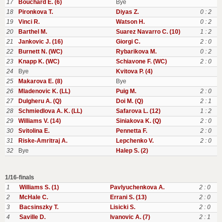
17
Bouchard E. (6)
Bye
18
Pironkova T.
Diyas Z.
0 : 2
19
Vinci R.
Watson H.
0 : 2
20
Barthel M.
Suarez Navarro C. (10)
1 : 2
21
Jankovic J. (16)
Giorgi C.
2 : 0
22
Burnett N. (WC)
Rybarikova M.
0 : 2
23
Knapp K. (WC)
Schiavone F. (WC)
2 : 0
24
Bye
Kvitova P. (4)
25
Makarova E. (8)
Bye
26
Mladenovic K. (LL)
Puig M.
2 : 0
27
Dulgheru A. (Q)
Doi M. (Q)
2 : 1
28
Schmiedlova A. K. (LL)
Safarova L. (12)
1 : 2
29
Williams V. (14)
Siniakova K. (Q)
2 : 0
30
Svitolina E.
Pennetta F.
2 : 0
31
Riske-Amritraj A.
Lepchenko V.
2 : 0
32
Bye
Halep S. (2)
1/16-finals
1
Williams S. (1)
Pavlyuchenkova A.
2 : 0
2
McHale C.
Errani S. (13)
2 : 0
3
Bacsinszky T.
Lisicki S.
2 : 0
4
Saville D.
Ivanovic A. (7)
2 : 1