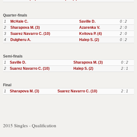
Quarter-finals
1
McHale C.
Saville D.
0 : 2
2
Sharapova M. (3)
Azarenka V.
2 : 0
3
Suarez Navarro C. (10)
Kvitova P. (4)
2 : 0
4
Dulgheru A.
Halep S. (2)
0 : 2
Semi-finals
1
Saville D.
Sharapova M. (3)
0 : 2
2
Suarez Navarro C. (10)
Halep S. (2)
2 : 1
Final
1
Sharapova M. (3)
Suarez Navarro C. (10)
2 : 1
2015 Singles - Qualification