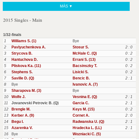
MÁS ▼
2015 Singles - Main
1/32-finals
1
Williams S. (1)
Bye
2
Pavlyuchenkova A.
Stosur S.
2 : 0
3
Strycova B.
McHale C. (Q)
0 : 2
4
Hantuchova D.
Errani S. (13)
0 : 2
5
Pliskova Ka. (11)
Bacsinszky T.
0 : 2
6
Stephens S.
Lisicki S.
0 : 2
7
Saville D. (Q)
Bencic B.
2 : 1
8
Bye
Ivanovic A. (7)
9
Sharapova M. (3)
Bye
10
Wolfe J.
Vesnina E. (Q)
2 : 1
11
Jovanovski Petrovic B. (Q)
Garcia C.
2 : 1
12
Brengle M.
Keys M. (15)
0 : 2
13
Kerber A. (9)
Cornet A.
2 : 0
14
Begu I.
Radwanska U. (Q)
2 : 1
15
Azarenka V.
Hradecka L. (LL)
2 : 1
16
Bye
Wozniacki C. (5)