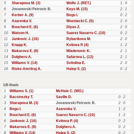
5
Sharapova M. (3)
Wolfe J. (RET.)
1 : 0
6
Jovanovski Petrovic B.
Keys M. (15)
2 : 1
7
Kerber A. (9)
Begu I.
0 : 2
8
Azarenka V.
Wozniacki C. (5)
2 : 0
9
Bouchard E. (6)
Diyas Z.
2 : 0
10
Watson H.
Suarez Navarro C. (10)
0 : 2
11
Jankovic J. (16)
Rybarikova M.
2 : 0
12
Knapp K.
Kvitova P. (4)
1 : 2
13
Makarova E. (8)
Mladenovic K.
2 : 1
14
Dulgheru A.
Safarova L. (12)
2 : 1
15
Williams V. (14)
Svitolina E.
2 : 0
16
Riske-Amritraj A.
Halep S. (2)
0 : 2
1/8-finals
1
Williams S. (1)
McHale C. (WO.)
2
Bacsinszky T.
Saville D.
0 : 2
3
Sharapova M. (3)
Jovanovski Petrovic B.
2 : 0
4
Begu I.
Azarenka V.
1 : 2
5
Bouchard E. (6)
Suarez Navarro C. (10)
1 : 2
6
Jankovic J. (16)
Kvitova P. (4)
0 : 2
7
Makarova E. (8)
Dulgheru A.
0 : 2
8
Williams V. (14)
Halep S. (2)
0 : 2