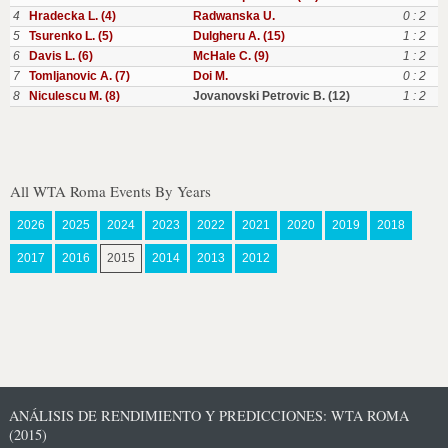
4
Hradecka L. (4)
Radwanska U.
0 : 2
5
Tsurenko L. (5)
Dulgheru A. (15)
1 : 2
6
Davis L. (6)
McHale C. (9)
1 : 2
7
Tomljanovic A. (7)
Doi M.
0 : 2
8
Niculescu M. (8)
Jovanovski Petrovic B. (12)
1 : 2
All WTA Roma Events By Years
2026
2025
2024
2023
2022
2021
2020
2019
2018
2017
2016
2015
2014
2013
2012
ANÁLISIS DE RENDIMIENTO Y PREDICCIONES: WTA ROMA
(2015)