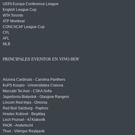
UEFA Europa Conference League
English League Cup
WTA Toronto
ATP Montreal
CONCACAF League Cup
CFL
AFL
MLB
PRINCIPALES EVENTOS EN VIVO HOY
Arizona Cardinals - Carolina Panthers
KuPS Kuopio - Universitatea Craiova
Maccabi Tel Aviv - CSKA Sofia
Jagiellonia Białystok - Glasgow Rangers
Lincoln Red Imps - Omonia
Red Bull Salzburg - Paphos
Hradec Králové - Beşiktaş
Lech Poznań - KÍ Klaksvík
PAOK - Anderlecht
Thun - Vikingur Reykjavik