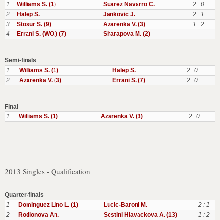
1
Williams S. (1)
Suarez Navarro C.
2 : 0
2
Halep S.
Jankovic J.
2 : 1
3
Stosur S. (9)
Azarenka V. (3)
1 : 2
4
Errani S. (WO.) (7)
Sharapova M. (2)
Semi-finals
1
Williams S. (1)
Halep S.
2 : 0
2
Azarenka V. (3)
Errani S. (7)
2 : 0
Final
1
Williams S. (1)
Azarenka V. (3)
2 : 0
2013 Singles - Qualification
Quarter-finals
1
Dominguez Lino L. (1)
Lucic-Baroni M.
2 : 1
2
Rodionova An.
Sestini Hlavackova A. (13)
1 : 2