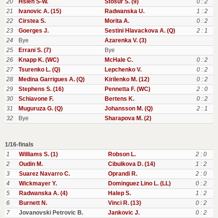
20
Hsieh S-W.
Stosur S. (9)
0 : 2
21
Ivanovic A. (15)
Radwanska U.
1 : 2
22
Cirstea S.
Morita A.
0 : 2
23
Goerges J.
Sestini Hlavackova A. (Q)
2 : 1
24
Bye
Azarenka V. (3)
25
Errani S. (7)
Bye
26
Knapp K. (WC)
McHale C.
0 : 2
27
Tsurenko L. (Q)
Lepchenko V.
0 : 2
28
Medina Garrigues A. (Q)
Kirilenko M. (12)
0 : 2
29
Stephens S. (16)
Pennetta F. (WC)
2 : 0
30
Schiavone F.
Bertens K.
0 : 2
31
Muguruza G. (Q)
Johansson M. (Q)
2 : 1
32
Bye
Sharapova M. (2)
1/16-finals
1
Williams S. (1)
Robson L.
2 : 0
2
Oudin M.
Cibulkova D. (14)
1 : 2
3
Suarez Navarro C.
Oprandi R.
2 : 0
4
Wickmayer Y.
Dominguez Lino L. (LL)
0 : 2
5
Radwanska A. (4)
Halep S.
1 : 2
6
Burnett N.
Vinci R. (13)
0 : 2
7
Jovanovski Petrovic B.
Jankovic J.
0 : 2