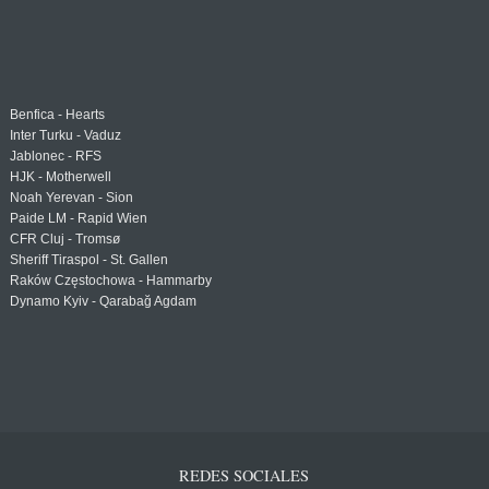
Benfica - Hearts
Inter Turku - Vaduz
Jablonec - RFS
HJK - Motherwell
Noah Yerevan - Sion
Paide LM - Rapid Wien
CFR Cluj - Tromsø
Sheriff Tiraspol - St. Gallen
Raków Częstochowa - Hammarby
Dynamo Kyiv - Qarabağ Agdam
REDES SOCIALES