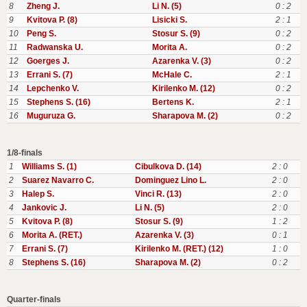
8
Zheng J.
Li N. (5)
0 : 2
9
Kvitova P. (8)
Lisicki S.
2 : 1
10
Peng S.
Stosur S. (9)
0 : 2
11
Radwanska U.
Morita A.
0 : 2
12
Goerges J.
Azarenka V. (3)
0 : 2
13
Errani S. (7)
McHale C.
2 : 1
14
Lepchenko V.
Kirilenko M. (12)
0 : 2
15
Stephens S. (16)
Bertens K.
2 : 1
16
Muguruza G.
Sharapova M. (2)
0 : 2
1/8-finals
1
Williams S. (1)
Cibulkova D. (14)
2 : 0
2
Suarez Navarro C.
Dominguez Lino L.
2 : 0
3
Halep S.
Vinci R. (13)
2 : 0
4
Jankovic J.
Li N. (5)
2 : 0
5
Kvitova P. (8)
Stosur S. (9)
1 : 2
6
Morita A. (RET.)
Azarenka V. (3)
0 : 1
7
Errani S. (7)
Kirilenko M. (RET.) (12)
1 : 0
8
Stephens S. (16)
Sharapova M. (2)
0 : 2
Quarter-finals