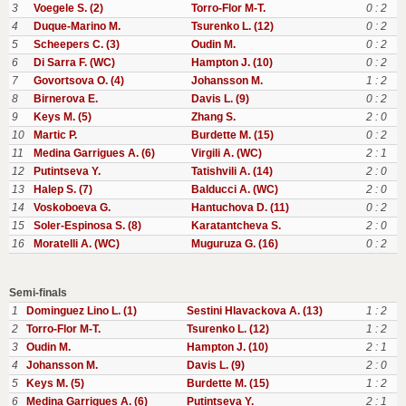
3
Voegele S. (2)
Torro-Flor M-T.
0 : 2
4
Duque-Marino M.
Tsurenko L. (12)
0 : 2
5
Scheepers C. (3)
Oudin M.
0 : 2
6
Di Sarra F. (WC)
Hampton J. (10)
0 : 2
7
Govortsova O. (4)
Johansson M.
1 : 2
8
Birnerova E.
Davis L. (9)
0 : 2
9
Keys M. (5)
Zhang S.
2 : 0
10
Martic P.
Burdette M. (15)
0 : 2
11
Medina Garrigues A. (6)
Virgili A. (WC)
2 : 1
12
Putintseva Y.
Tatishvili A. (14)
2 : 0
13
Halep S. (7)
Balducci A. (WC)
2 : 0
14
Voskoboeva G.
Hantuchova D. (11)
0 : 2
15
Soler-Espinosa S. (8)
Karatantcheva S.
2 : 0
16
Moratelli A. (WC)
Muguruza G. (16)
0 : 2
Semi-finals
1
Dominguez Lino L. (1)
Sestini Hlavackova A. (13)
1 : 2
2
Torro-Flor M-T.
Tsurenko L. (12)
1 : 2
3
Oudin M.
Hampton J. (10)
2 : 1
4
Johansson M.
Davis L. (9)
2 : 0
5
Keys M. (5)
Burdette M. (15)
1 : 2
6
Medina Garrigues A. (6)
Putintseva Y.
2 : 1