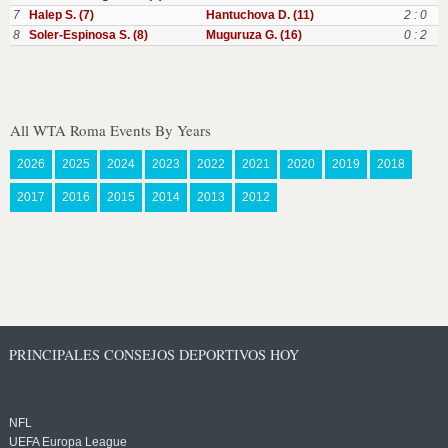
7
Halep S. (7)
Hantuchova D. (11)
2 : 0
8
Soler-Espinosa S. (8)
Muguruza G. (16)
0 : 2
All WTA Roma Events By Years
2026
2025
2024
2023
2022
2021
2020
2019
2018
2017
2016
2015
2014
2013
2012
PRINCIPALES CONSEJOS DEPORTIVOS HOY
NFL
UEFA Europa League