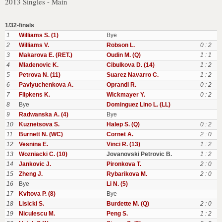
2013 Singles - Main
1/32-finals
1
Williams S. (1)
Bye
2
Williams V.
Robson L.
0 : 2
3
Makarova E. (RET.)
Oudin M. (Q)
1 : 1
4
Mladenovic K.
Cibulkova D. (14)
1 : 2
5
Petrova N. (11)
Suarez Navarro C.
1 : 2
6
Pavlyuchenkova A.
Oprandi R.
0 : 2
7
Flipkens K.
Wickmayer Y.
0 : 2
8
Bye
Dominguez Lino L. (LL)
9
Radwanska A. (4)
Bye
10
Kuznetsova S.
Halep S. (Q)
0 : 2
11
Burnett N. (WC)
Cornet A.
2 : 0
12
Vesnina E.
Vinci R. (13)
1 : 2
13
Wozniacki C. (10)
Jovanovski Petrovic B.
1 : 2
14
Jankovic J.
Pironkova T.
2 : 0
15
Zheng J.
Rybarikova M.
2 : 0
16
Bye
Li N. (5)
17
Kvitova P. (8)
Bye
18
Lisicki S.
Burdette M. (Q)
2 : 0
19
Niculescu M.
Peng S.
1 : 2