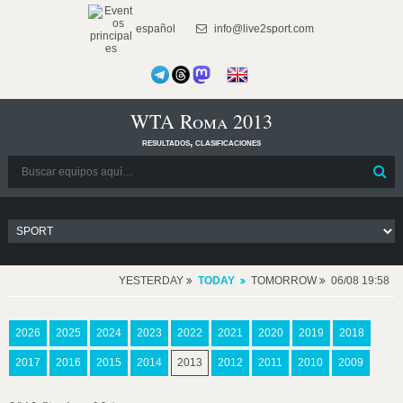
español
info@live2sport.com
WTA Roma 2013
resultados, clasificaciones
YESTERDAY
TODAY
TOMORROW
06/08 19:58
2026
2025
2024
2023
2022
2021
2020
2019
2018
2017
2016
2015
2014
2013
2012
2011
2010
2009