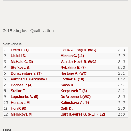
2019 Singles - Qualification
Semi-finals
1
Ferro F. (1)
Liauw A Fong N. (WC)
2 : 0
2
Lisicki S.
Minnen G. (11)
1 : 2
3
McHale C. (2)
Van der Hoek R. (WC)
2 : 0
4
Stefkova B.
Rybakina E. (7)
0 : 2
5
Bonaventure Y. (3)
Hartono A. (WC)
2 : 1
6
Pattinama Kerkhove L.
Lottner A. (10)
0 : 2
7
Badosa P. (4)
Kawa K.
2 : 1
8
Stollar F.
Korpatsch T. (8)
2 : 1
9
Lepchenko V. (5)
De Vroome I. (WC)
2 : 0
10
Honcova M.
Kalinskaya A. (9)
1 : 2
11
Hon P. (6)
Galfi D.
2 : 0
12
Melnikova M.
Garcia-Perez G. (RET.) (12)
1 : 0
Final