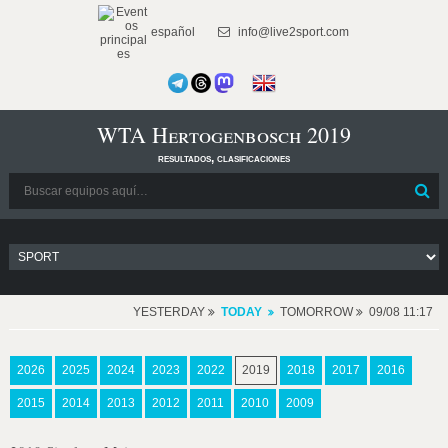
español
info@live2sport.com
WTA Hertogenbosch 2019
resultados, clasificaciones
YESTERDAY
TODAY
TOMORROW
09/08 11:17
2026
2025
2024
2023
2022
2019
2018
2017
2016
2015
2014
2013
2012
2011
2010
2009