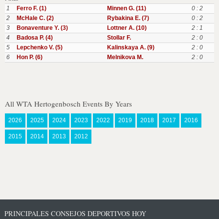
1
Ferro F. (1)
Minnen G. (11)
0 : 2
2
McHale C. (2)
Rybakina E. (7)
0 : 2
3
Bonaventure Y. (3)
Lottner A. (10)
2 : 1
4
Badosa P. (4)
Stollar F.
2 : 0
5
Lepchenko V. (5)
Kalinskaya A. (9)
2 : 0
6
Hon P. (6)
Melnikova M.
2 : 0
All WTA Hertogenbosch Events By Years
2026
2025
2024
2023
2022
2019
2018
2017
2016
2015
2014
2013
2012
PRINCIPALES CONSEJOS DEPORTIVOS HOY