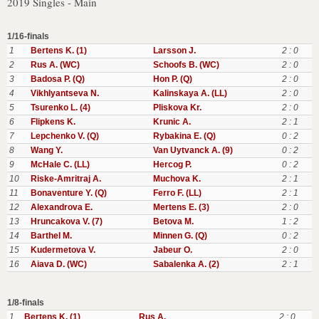
2019 Singles - Main
1/16-finals
1
Bertens K. (1)
Larsson J.
2 : 0
2
Rus A. (WC)
Schoofs B. (WC)
2 : 0
3
Badosa P. (Q)
Hon P. (Q)
2 : 0
4
Vikhlyantseva N.
Kalinskaya A. (LL)
2 : 0
5
Tsurenko L. (4)
Pliskova Kr.
2 : 0
6
Flipkens K.
Krunic A.
2 : 1
7
Lepchenko V. (Q)
Rybakina E. (Q)
0 : 2
8
Wang Y.
Van Uytvanck A. (9)
0 : 2
9
McHale C. (LL)
Hercog P.
0 : 2
10
Riske-Amritraj A.
Muchova K.
2 : 1
11
Bonaventure Y. (Q)
Ferro F. (LL)
2 : 1
12
Alexandrova E.
Mertens E. (3)
2 : 0
13
Hruncakova V. (7)
Betova M.
1 : 2
14
Barthel M.
Minnen G. (Q)
0 : 2
15
Kudermetova V.
Jabeur O.
2 : 0
16
Aiava D. (WC)
Sabalenka A. (2)
2 : 1
1/8-finals
1
Bertens K. (1)
Rus A.
2 : 0