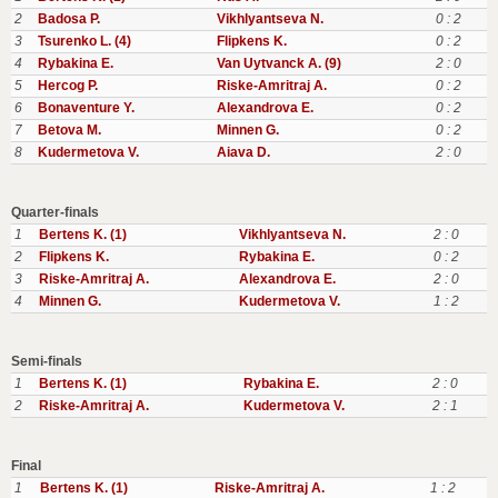
2
Badosa P.
Vikhlyantseva N.
0 : 2
3
Tsurenko L. (4)
Flipkens K.
0 : 2
4
Rybakina E.
Van Uytvanck A. (9)
2 : 0
5
Hercog P.
Riske-Amritraj A.
0 : 2
6
Bonaventure Y.
Alexandrova E.
0 : 2
7
Betova M.
Minnen G.
0 : 2
8
Kudermetova V.
Aiava D.
2 : 0
Quarter-finals
1
Bertens K. (1)
Vikhlyantseva N.
2 : 0
2
Flipkens K.
Rybakina E.
0 : 2
3
Riske-Amritraj A.
Alexandrova E.
2 : 0
4
Minnen G.
Kudermetova V.
1 : 2
Semi-finals
1
Bertens K. (1)
Rybakina E.
2 : 0
2
Riske-Amritraj A.
Kudermetova V.
2 : 1
Final
1
Bertens K. (1)
Riske-Amritraj A.
1 : 2