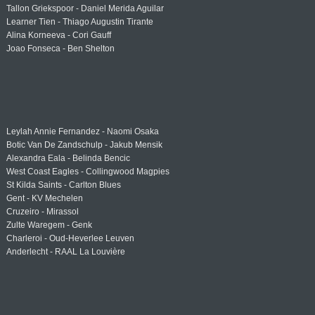
Tallon Griekspoor - Daniel Merida Aguilar
Learner Tien - Thiago Augustin Tirante
Alina Korneeva - Cori Gauff
Joao Fonseca - Ben Shelton
Leylah Annie Fernandez - Naomi Osaka
Botic Van De Zandschulp - Jakub Mensik
Alexandra Eala - Belinda Bencic
West Coast Eagles - Collingwood Magpies
St Kilda Saints - Carlton Blues
Gent - KV Mechelen
Cruzeiro - Mirassol
Zulte Waregem - Genk
Charleroi - Oud-Heverlee Leuven
Anderlecht - RAAL La Louvière